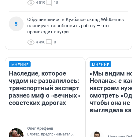
4 519
15
Обрушившийся в Кузбассе склад Wildberries
5
планирует возобновить работу — что
происходит внутри
4 490
8
МНЕНИЕ
МНЕНИЕ
Наследие, которое
«Мы видим нов
чудом не развалилось:
Нолана»: с как
транспортный эксперт
настроем нужн
разнес миф о «вечных»
смотреть «Оди
советских дорогах
чтобы она не
выглядела как
Олег Арефьев
Блогер, предприниматель,
Надежда Губар