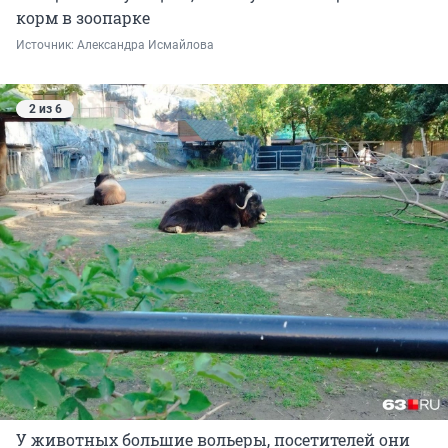
корм в зоопарке
Источник: 
Александра Исмайлова 
2 из 6
У животных большие вольеры, посетителей они