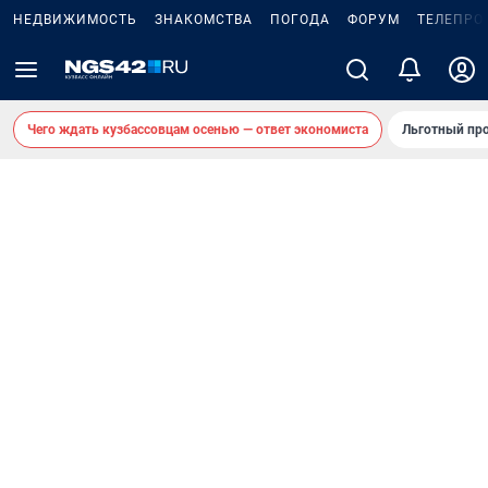
НЕДВИЖИМОСТЬ
ЗНАКОМСТВА
ПОГОДА
ФОРУМ
ТЕЛЕПРО
Чего ждать кузбассовцам осенью — ответ экономиста
Льготный про