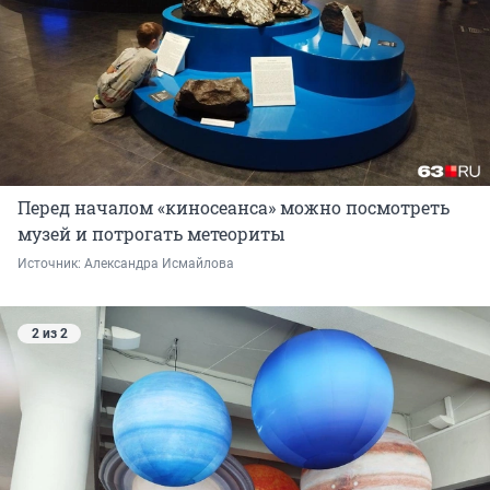
Перед началом «киносеанса» можно посмотреть
музей и потрогать метеориты
Источник: 
Александра Исмайлова 
2 из 2