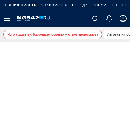
НЕДВИЖИМОСТЬ
ЗНАКОМСТВА
ПОГОДА
ФОРУМ
ТЕЛЕПРО
Чего ждать кузбассовцам осенью — ответ экономиста
Льготный про