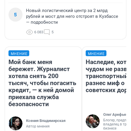
Новый логистический центр за 2 млрд
5
рублей и мост для него отстроят в Кузбассе
— подробности
6 083
5
МНЕНИЕ
МНЕНИЕ
Мой банк меня
Наследие, кото
бережет. Журналист
чудом не разва
хотела снять 200
транспортный 
тысяч, чтобы погасить
разнес миф о 
кредит, — к ней домой
советских доро
приехала служба
безопасности
Олег Арефьев
Блогер, предпри
Ксения Владимирская
владелец в тра
Автор мнения
бизнесе