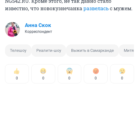
NGS42.RU. Кроме этого, не так давно стало
известно, что новокузнечанка
развелась
с мужем.
Анна Скок
Корреспондент
Телешоу
Реалити-шоу
Выжить в Самарканде
Митя Ф
0
0
0
0
0