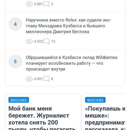
5 881
5
Наручники вместо Rolex: как судили экс-
4
главу Минздрава Кузбасса и бывшего
миллионера Дмитрия Беглова
4 522
15
Обрушившийся в Кузбассе склад Wildberries
5
планирует возобновить работу — что
происходит внутри
4 491
8
МНЕНИЕ
МНЕНИЕ
Мой банк меня
«Покупаешь ко
бережет. Журналист
мешке»:
хотела снять 200
предпринимат
тысяч, чтобы погасить
рассказала, как