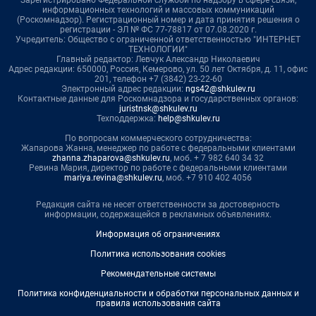
Зарегистрировано Федеральной службой по надзору в сфере связи,
информационных технологий и массовых коммуникаций
(Роскомнадзор). Регистрационный номер и дата принятия решения о
регистрации - ЭЛ № ФС 77-78817 от 07.08.2020 г.
Учредитель: Общество с ограниченной ответственностью "ИНТЕРНЕТ
ТЕХНОЛОГИИ"
Главный редактор: Левчук Александр Николаевич
Адрес редакции: 650000, Россия, Кемерово, ул. 50 лет Октября, д. 11, офис
201, телефон +7 (3842) 23-22-60
Электронный адрес редакции:
ngs42@shkulev.ru
Контактные данные для Роскомнадзора и государственных органов:
juristnsk@shkulev.ru
Техподдержка:
help@shkulev.ru
По вопросам коммерческого сотрудничества:
Жапарова Жанна, менеджер по работе с федеральными клиентами
zhanna.zhaparova@shkulev.ru
, моб. + 7 982 640 34 32
Ревина Мария, директор по работе с федеральными клиентами
mariya.revina@shkulev.ru
, моб. +7 910 402 4056
Редакция сайта не несет ответственности за достоверность
информации, содержащейся в рекламных объявлениях.
Информация об ограничениях
Политика использования cookies
Рекомендательные системы
Политика конфиденциальности и обработки персональных данных и
правила использования сайта