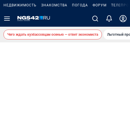
НЕДВИЖИМОСТЬ
ЗНАКОМСТВА
ПОГОДА
ФОРУМ
ТЕЛЕПРО
Чего ждать кузбассовцам осенью — ответ экономиста
Льготный про