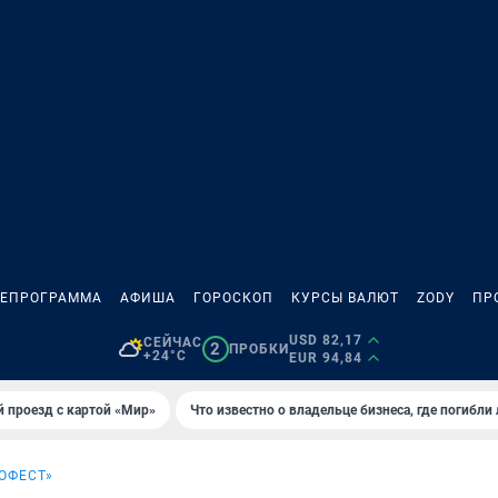
ЛЕПРОГРАММА
АФИША
ГОРОСКОП
КУРСЫ ВАЛЮТ
ZODY
ПР
USD 82,17
СЕЙЧАС
2
ПРОБКИ
+24°C
EUR 94,84
 проезд с картой «Мир»
Что известно о владельце бизнеса, где погибли
ОФЕСТ»