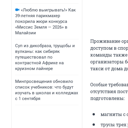
«Люблю выигрывать!» Как
39-летняя парикмахер
покорила жюри конкурса
«Миссис Земля — 2026» в
Малайзии
Проживание орг
Суп из дикобраза, трущобы и
доступом в спо
вулканы: как сибиряк
команды также 
путешествовал по
организаторы бе
контрастной Африке на
такси от дома д
круизном лайнере
Минпросвещения обновило
Особые требова
список учебников: что будут
отсутствия по
изучать в школах и колледжах
подготовлены:
с 1 сентября
магниты с 
трусы трех 