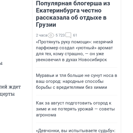
Популярная блогерша из
Екатеринбурга честно
рассказала об отдыхе в
Грузии
2 часа
5 723
61
«Протянуть руку помощи»: незрячий
парфюмер создал «уютный» аромат
для тех, кому страшно, — он уже
увековечил в духах Новосибирск
ты
Муравьи и тля больше не сунут носа в
ваш огород: народные способы
лей ждет
борьбы с вредителями без химии
нцерты
Как за август подготовить огород к
зиме и не потерять урожай — советы
агронома
«Девчонки, вы испытываете судьбу»: