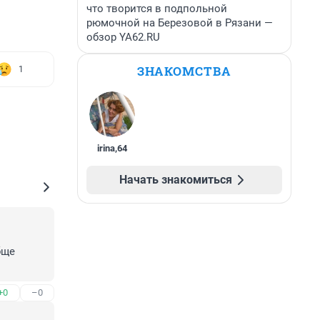
что творится в подпольной
рюмочной на Березовой в Рязани —
обзор YA62.RU
ЗНАКОМСТВА
1
irina
,
64
Начать знакомиться
ще 
+0
–0