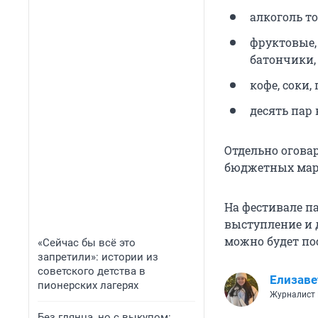
алкоголь т
фруктовые,
батончики, 
кофе, соки,
десять пар 
Отдельно огова
бюджетных маро
На фестивале па
выступление и 
можно будет по
«Сейчас бы всё это
запретили»: истории из
советского детства в
Елизаве
пионерских лагерях
Журналист
Без глянца, но с выкупом: