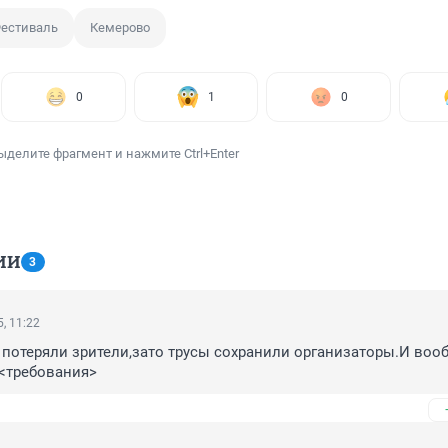
естиваль
Кемерово
0
1
0
ыделите фрагмент и нажмите Ctrl+Enter
ИИ
3
, 11:22
потеряли зрители,зато трусы сохранили организаторы.И вооб
 <требования>