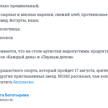
олько премиальный;
 сырные и мясные нарезки, свежий хлеб, протеиновые
мед, йогурты, каша;
 полотенца;
носков.
ривается, что на столе артистки недопустимы продук
к «Каждый день» и «Первым делом».
рашютного спорта, который пройдет 17 августа, зрите
других приглашенных звезд. NGS42 рассказал, чьи ко
сетить
бесплатно
.
та Богатырева
 NGS42.RU