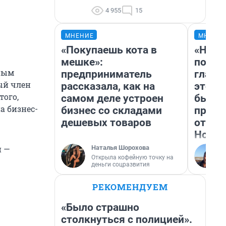
4 955
15
МНЕНИЕ
МНЕНИ
«Покупаешь кота в
«Нико
мешке»:
побед
ьным
предприниматель
главн
ый член
рассказала, как на
этого
того,
самом деле устроен
бьет 
а бизнес-
бизнес со складами
прока
дешевых товаров
отзыв
Нолан
Наталья Шорохова
й —
Открыла кофейную точку на
деньги соцразвития
РЕКОМЕНДУЕМ
«Было страшно
столкнуться с полицией».