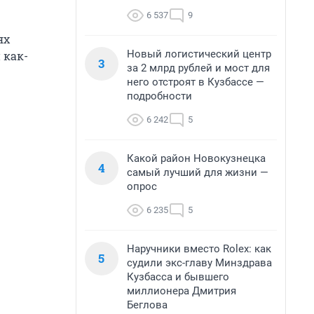
6 537
9
ях
Новый логистический центр
 как-
3
за 2 млрд рублей и мост для
него отстроят в Кузбассе —
подробности
6 242
5
Какой район Новокузнецка
4
самый лучший для жизни —
опрос
6 235
5
Наручники вместо Rolex: как
5
судили экс-главу Минздрава
Кузбасса и бывшего
миллионера Дмитрия
Беглова