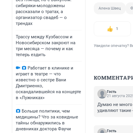
сибиряки-молодожены
Алена Швец
Ф
рассказали о тратах, а
организатор свадеб — о
трендах
1
Трассу между Кузбассом и
Новосибирском закроют на
Увидели опечатку? В
три месяца — почему и как
теперь ездить
Работает в клинике и
играет в театре — что
КОММЕНТАР
известно о сестре Вани
Дмитриенко,
оскандалившейся на концерте
Гость
21 августа 2025
в «Лужниках»
Думаю не много 
удивляют такие
Больше политики, чем
медицины? Что за ковидные
тайны обнаружились в
дневниках доктора Фаучи
Гость