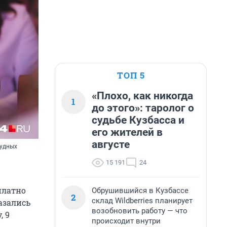
ТОП 5
«Плохо, как никогда
1
до этого»: таролог о
судьбе Кузбасса и
его жителей в
августе
рудных
15 191
24
платно
Обрушившийся в Кузбассе
2
склад Wildberries планирует
азались
возобновить работу — что
, 9
происходит внутри