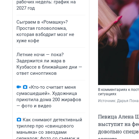
рабочих недель: график на
2027 год
Сыграем в «Ромашку»?
Простая головоломка,
которая взбодрит мозг не
хуже кофе
Летние ночи — пока?
Задержится ли жара в
Кузбассе в ближайшие дни —
ответ синоптиков
«Кто-то считает меня
В комментариях к пост
сумасшедшей». Художница
ситуациях
приютила дома 200 жирафов
Источник: 
Дарья Пона 
— фото и видео
Певица Алена Шв
Как снимают детективный
выступит на фес
триллер про «свинцового
довольно специф
маньяка» со звездами
сериалов: фото со съемок и
августа.