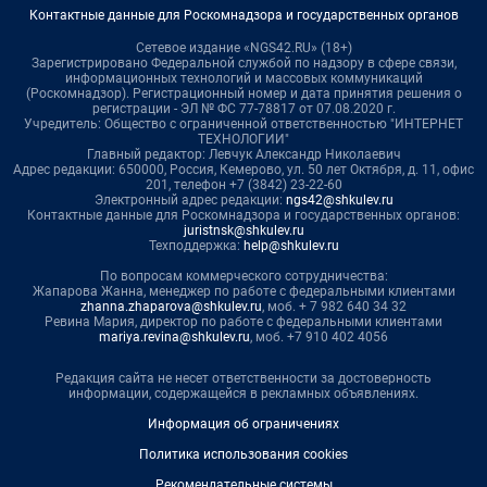
Контактные данные для Роскомнадзора и государственных органов
Сетевое издание «NGS42.RU» (18+)
Зарегистрировано Федеральной службой по надзору в сфере связи,
информационных технологий и массовых коммуникаций
(Роскомнадзор). Регистрационный номер и дата принятия решения о
регистрации - ЭЛ № ФС 77-78817 от 07.08.2020 г.
Учредитель: Общество с ограниченной ответственностью "ИНТЕРНЕТ
ТЕХНОЛОГИИ"
Главный редактор: Левчук Александр Николаевич
Адрес редакции: 650000, Россия, Кемерово, ул. 50 лет Октября, д. 11, офис
201, телефон +7 (3842) 23-22-60
Электронный адрес редакции:
ngs42@shkulev.ru
Контактные данные для Роскомнадзора и государственных органов:
juristnsk@shkulev.ru
Техподдержка:
help@shkulev.ru
По вопросам коммерческого сотрудничества:
Жапарова Жанна, менеджер по работе с федеральными клиентами
zhanna.zhaparova@shkulev.ru
, моб. + 7 982 640 34 32
Ревина Мария, директор по работе с федеральными клиентами
mariya.revina@shkulev.ru
, моб. +7 910 402 4056
Редакция сайта не несет ответственности за достоверность
информации, содержащейся в рекламных объявлениях.
Информация об ограничениях
Политика использования cookies
Рекомендательные системы