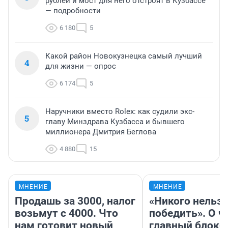
рублей и мост для него отстроят в Кузбассе
— подробности
6 180
5
Какой район Новокузнецка самый лучший
4
для жизни — опрос
6 174
5
Наручники вместо Rolex: как судили экс-
5
главу Минздрава Кузбасса и бывшего
миллионера Дмитрия Беглова
4 880
15
МНЕНИЕ
МНЕНИЕ
Продашь за 3000, налог
«Никого нельз
возьмут с 4000. Что
победить». О ч
нам готовит новый
главный блокб