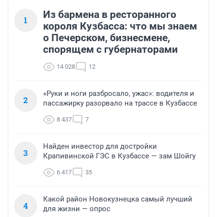
Из бармена в ресторанного
1
короля Кузбасса: что мы знаем
о Печерском, бизнесмене,
спорящем с губернаторами
14 028
12
«Руки и ноги разбросало, ужас»: водителя и
2
пассажирку разорвало на трассе в Кузбассе
8 437
7
Найден инвестор для достройки
3
Крапивинской ГЭС в Кузбассе — зам Шойгу
6 417
35
Какой район Новокузнецка самый лучший
4
для жизни — опрос