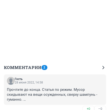
КОММЕНТАРИИ
2
Гость
28 июня 2022, 14:58
Прочтите до конца. Статья по режим. Мусор 
скидывают на вещи осужденных, сверху шампунь - 
гуманно. 

А эти вещи им родные покупают. Еще и деньги на 
+0
–0
стенды с осужденных собирают.
