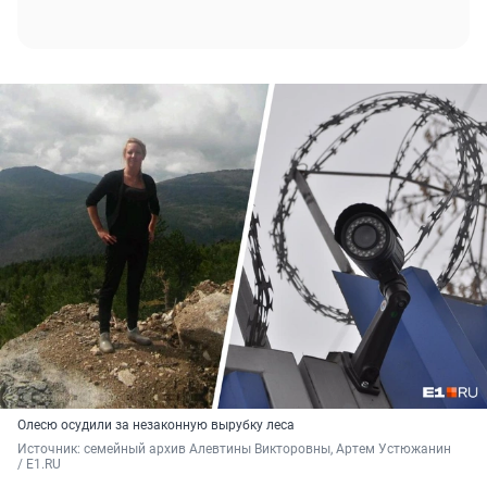
Олесю осудили за незаконную вырубку леса
Источник: 
семейный архив Алевтины Викторовны, Артем Устюжанин 
/ E1.RU