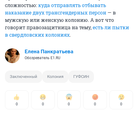
сложностью:
куда отправлять отбывать
наказание двух трансгендерных персон
— в
мужскую или женскую колонию. А вот что
говорит правозащитница на тему,
есть ли пытки
в свердловских колониях
.
Елена Панкратьева
Обозреватель E1.RU
Заключенный
Колония
ГУФСИН
0
0
0
0
0