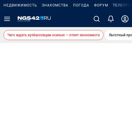
НЕДВИЖИМОСТЬ
ЗНАКОМСТВА
ПОГОДА
ФОРУМ
ТЕЛЕПРО
Чего ждать кузбассовцам осенью — ответ экономиста
Льготный про