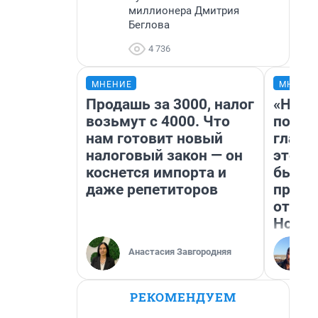
миллионера Дмитрия
Беглова
4 736
МНЕНИЕ
МНЕНИ
Продашь за 3000, налог
«Нико
возьмут с 4000. Что
побед
нам готовит новый
главн
налоговый закон — он
этого
коснется импорта и
бьет 
даже репетиторов
прока
отзыв
Нолан
Анастасия Завгородняя
РЕКОМЕНДУЕМ