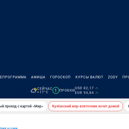
ЛЕПРОГРАММА
АФИША
ГОРОСКОП
КУРСЫ ВАЛЮТ
ZODY
ПР
USD 82,17
СЕЙЧАС
1
ПРОБКИ
+17°C
EUR 94,84
ый проезд с картой «Мир»
Кузбасский мэр-взяточник хочет домой