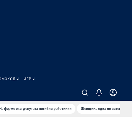
ОМОКОДЫ
ИГРЫ
На ферме экс-депутата погибли работники
Женщина едва не истекла кро