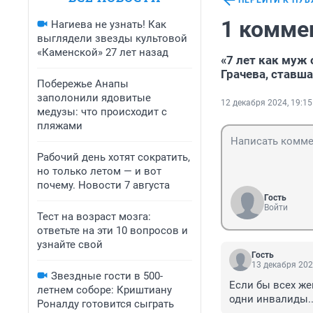
ПЕРЕЙТИ К ПУ
1 комме
Нагиева не узнать! Как
выглядели звезды культовой
«Каменской» 27 лет назад
«7 лет как муж
Грачева, ставш
Побережье Анапы
заполонили ядовитые
12 декабря 2024, 19:15
медузы: что происходит с
пляжами
Рабочий день хотят сократить,
но только летом — и вот
почему. Новости 7 августа
Гость
Войти
Тест на возраст мозга:
ответьте на эти 10 вопросов и
узнайте свой
Гость
13 декабря 202
Звездные гости в 500-
Если бы всех же
летнем соборе: Криштиану
одни инвалиды..
Роналду готовится сыграть