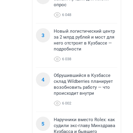
опрос
6 048
Новый логистический центр
3
за 2 млрд рублей и мост для
него отстроят в Кузбассе —
подробности
6 038
Обрушившийся в Кузбассе
4
склад Wildberries планирует
возобновить работу — что
происходит внутри
6 002
Наручники вместо Rolex: как
5
судили экс-главу Минздрава
Кузбасса и бывшего