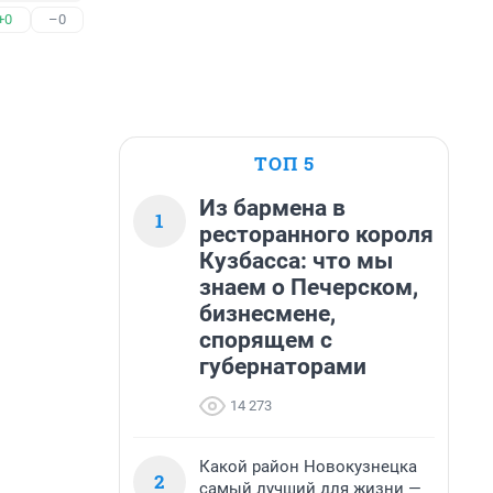
+0
–0
ТОП 5
Из бармена в
1
ресторанного короля
Кузбасса: что мы
знаем о Печерском,
бизнесмене,
спорящем с
губернаторами
14 273
Какой район Новокузнецка
2
самый лучший для жизни —