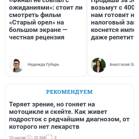
«Финал не совпал с
Продашь за 300
ожиданиями»: стоит ли
возьмут с 4000
смотреть фильм
нам готовит н
«Старый орел» на
налоговый зако
большом экране —
коснется импор
честная рецензия
даже репетито
Надежда Губарь
Анастасия Зав
РЕКОМЕНДУЕМ
Теряет зрение, но гоняет на
мотоцикле и скейте. Как живет
подросток с редчайшим диагнозом, от
которого нет лекарств
10 часов
22 368
3