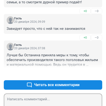
семьи, а то смотрите дурной пример подаёт!
+0
–0
Гость
20 декабря 2024, 09:09
Завидует просто, что с ней так не занимаются
+0
–0
Гость
20 декабря 2024, 07:08
Лучше бы Останина приняла меры к тому, чтобы 
обеспечить производителя такого поголовья жильем 
и материальной помощью. Ведь он трудится в 
интересах страны для решения демографической 
+0
–0
проблемы. Он пример для всех мужчин и мужиков, 
отважный секс-трудящийся. Как писал классик: "Его 
пример другим наука...". И хорошо, что он стал 
Читать все комментарии
известен в год семьи. И о нем надо рассказывать 
всем со школьных лет.