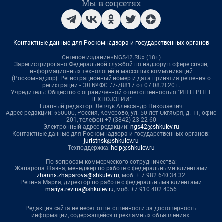
Мы в соцсетях
Контактные данные для Роскомнадзора и государственных органов
Сетевое издание «NGS42.RU» (18+)
Зарегистрировано Федеральной службой по надзору в сфере связи,
информационных технологий и массовых коммуникаций
(Роскомнадзор). Регистрационный номер и дата принятия решения о
регистрации - ЭЛ № ФС 77-78817 от 07.08.2020 г.
Учредитель: Общество с ограниченной ответственностью "ИНТЕРНЕТ
ТЕХНОЛОГИИ"
Главный редактор: Левчук Александр Николаевич
Адрес редакции: 650000, Россия, Кемерово, ул. 50 лет Октября, д. 11, офис
201, телефон +7 (3842) 23-22-60
Электронный адрес редакции:
ngs42@shkulev.ru
Контактные данные для Роскомнадзора и государственных органов:
juristnsk@shkulev.ru
Техподдержка:
help@shkulev.ru
По вопросам коммерческого сотрудничества:
Жапарова Жанна, менеджер по работе с федеральными клиентами
zhanna.zhaparova@shkulev.ru
, моб. + 7 982 640 34 32
Ревина Мария, директор по работе с федеральными клиентами
mariya.revina@shkulev.ru
, моб. +7 910 402 4056
Редакция сайта не несет ответственности за достоверность
информации, содержащейся в рекламных объявлениях.