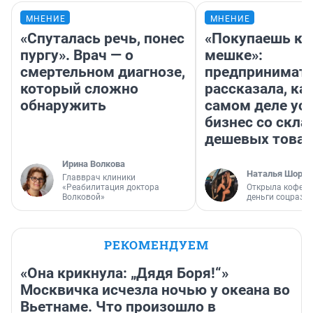
МНЕНИЕ
МНЕНИЕ
«Спуталась речь, понес
«Покупаешь ко
пургу». Врач — о
мешке»:
смертельном диагнозе,
предпринимат
который сложно
рассказала, как
обнаружить
самом деле ус
бизнес со скл
дешевых това
Ирина Волкова
Наталья Шорох
Главврач клиники
«Реабилитация доктора
Открыла кофейн
Волковой»
деньги соцразв
РЕКОМЕНДУЕМ
«Она крикнула: „Дядя Боря!“»
Москвичка исчезла ночью у океана во
Вьетнаме. Что произошло в