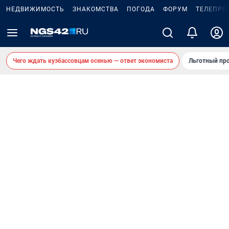
НЕДВИЖИМОСТЬ
ЗНАКОМСТВА
ПОГОДА
ФОРУМ
ТЕЛЕПРО
Чего ждать кузбассовцам осенью — ответ экономиста
Льготный про