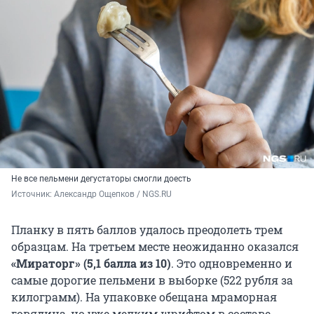
Не все пельмени дегустаторы смогли доесть
Источник: 
Александр Ощепков / NGS.RU
Планку в пять баллов удалось преодолеть трем
образцам. На третьем месте неожиданно оказался
«Мираторг» (5,1 балла из 10)
.
Это одновременно и
самые дорогие пельмени в выборке
(522 рубля за
килограмм). На упаковке обещана мраморная
говядина, но уже мелким шрифтом в составе