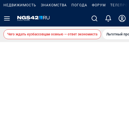
НЕДВИЖИМОСТЬ
ЗНАКОМСТВА
ПОГОДА
ФОРУМ
ТЕЛЕПРО
Чего ждать кузбассовцам осенью — ответ экономиста
Льготный про