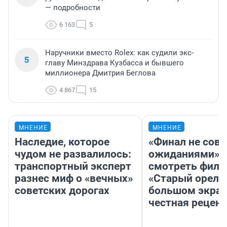
— подробности
6 163
5
Наручники вместо Rolex: как судили экс-
5
главу Минздрава Кузбасса и бывшего
миллионера Дмитрия Беглова
4 867
15
МНЕНИЕ
МНЕНИЕ
Наследие, которое
«Финал не совп
чудом не развалилось:
ожиданиями»: 
транспортный эксперт
смотреть фил
разнес миф о «вечных»
«Старый орел» 
советских дорогах
большом экран
честная рецен