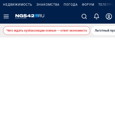
НЕДВИЖИМОСТЬ
ЗНАКОМСТВА
ПОГОДА
ФОРУМ
ТЕЛЕПРО
Чего ждать кузбассовцам осенью — ответ экономиста
Льготный про