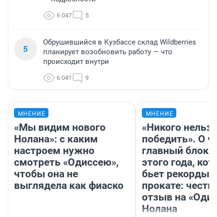
6 047
5
Обрушившийся в Кузбассе склад Wildberries
5
планирует возобновить работу — что
происходит внутри
6 041
9
МНЕНИЕ
МНЕНИЕ
«Мы видим нового
«Никого нельз
Нолана»: с каким
победить». О ч
настроем нужно
главный блокб
смотреть «Одиссею»,
этого года, ко
чтобы она не
бьет рекорды 
выглядела как фиаско
прокате: честн
отзыв на «Оди
Нолана