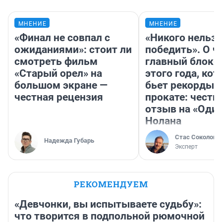
МНЕНИЕ
МНЕНИЕ
«Финал не совпал с
«Никого нельз
ожиданиями»: стоит ли
победить». О ч
смотреть фильм
главный блокб
«Старый орел» на
этого года, ко
большом экране —
бьет рекорды 
честная рецензия
прокате: честн
отзыв на «Оди
Нолана
Стас Соколов
Надежда Губарь
Эксперт
РЕКОМЕНДУЕМ
«Девчонки, вы испытываете судьбу»:
что творится в подпольной рюмочной