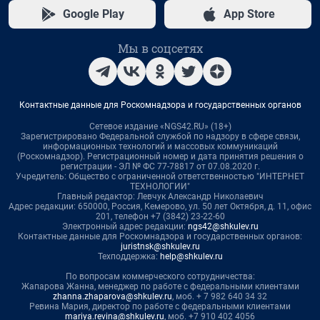
Google Play
App Store
Мы в соцсетях
Контактные данные для Роскомнадзора и государственных органов
Сетевое издание «NGS42.RU» (18+)
Зарегистрировано Федеральной службой по надзору в сфере связи,
информационных технологий и массовых коммуникаций
(Роскомнадзор). Регистрационный номер и дата принятия решения о
регистрации - ЭЛ № ФС 77-78817 от 07.08.2020 г.
Учредитель: Общество с ограниченной ответственностью "ИНТЕРНЕТ
ТЕХНОЛОГИИ"
Главный редактор: Левчук Александр Николаевич
Адрес редакции: 650000, Россия, Кемерово, ул. 50 лет Октября, д. 11, офис
201, телефон +7 (3842) 23-22-60
Электронный адрес редакции:
ngs42@shkulev.ru
Контактные данные для Роскомнадзора и государственных органов:
juristnsk@shkulev.ru
Техподдержка:
help@shkulev.ru
По вопросам коммерческого сотрудничества:
Жапарова Жанна, менеджер по работе с федеральными клиентами
zhanna.zhaparova@shkulev.ru
, моб. + 7 982 640 34 32
Ревина Мария, директор по работе с федеральными клиентами
mariya.revina@shkulev.ru
, моб. +7 910 402 4056