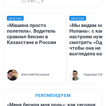
4 461
8
МНЕНИЕ
МНЕНИЕ
«Машина просто
«Мы видим нов
полетела». Водитель
Нолана»: с как
сравнил бензин в
настроем нужн
Казахстане и России
смотреть «Оди
чтобы она не
выглядела как
Анатолий Кузнецов
Надежда Губар
РЕКОМЕНДУЕМ
«Меня бесила моя роль»: как сегодня