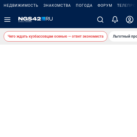
НЕДВИЖИМОСТЬ
ЗНАКОМСТВА
ПОГОДА
ФОРУМ
ТЕЛЕПРО
Чего ждать кузбассовцам осенью — ответ экономиста
Льготный про