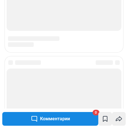
Наши вакансии
Техподдержка
Предвыборная агитация
Все города сети
Мобильное приложение
Google Play
App Store
Мы в соцсетях
0
Комментарии
Контактные данные для Роскомнадзора и государственных органов