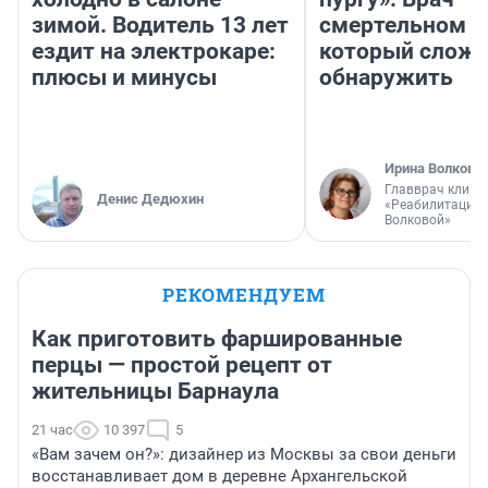
зимой. Водитель 13 лет
смертельном д
ездит на электрокаре:
который слож
плюсы и минусы
обнаружить
Ирина Волкова
Главврач клини
Денис Дедюхин
«Реабилитация 
Волковой»
РЕКОМЕНДУЕМ
Как приготовить фаршированные
перцы — простой рецепт от
жительницы Барнаула
21 час
10 397
5
«Вам зачем он?»: дизайнер из Москвы за свои деньги
восстанавливает дом в деревне Архангельской