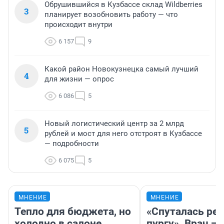
Обрушившийся в Кузбассе склад Wildberries
3
планирует возобновить работу — что
происходит внутри
6 157
9
Какой район Новокузнецка самый лучший
4
для жизни — опрос
6 086
5
Новый логистический центр за 2 млрд
5
рублей и мост для него отстроят в Кузбассе
— подробности
6 075
5
МНЕНИЕ
МНЕНИЕ
Тепло для бюджета, но
«Спуталась реч
холодно в салоне
пургу». Врач — 