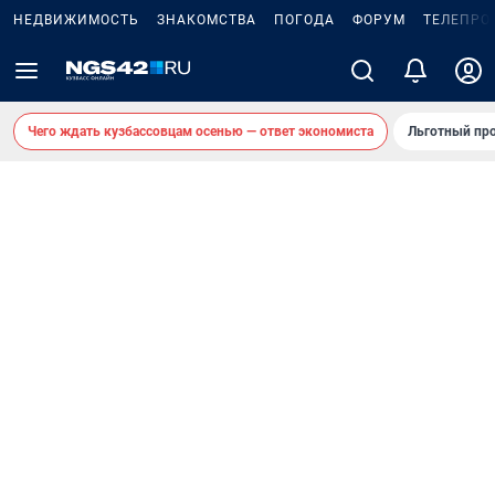
НЕДВИЖИМОСТЬ
ЗНАКОМСТВА
ПОГОДА
ФОРУМ
ТЕЛЕПРО
Чего ждать кузбассовцам осенью — ответ экономиста
Льготный про