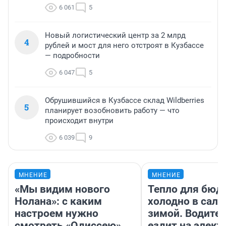
6 061
5
Новый логистический центр за 2 млрд
4
рублей и мост для него отстроят в Кузбассе
— подробности
6 047
5
Обрушившийся в Кузбассе склад Wildberries
5
планирует возобновить работу — что
происходит внутри
6 039
9
МНЕНИЕ
МНЕНИЕ
«Мы видим нового
Тепло для бюд
Нолана»: с каким
холодно в сало
настроем нужно
зимой. Водител
смотреть «Одиссею»,
ездит на элект