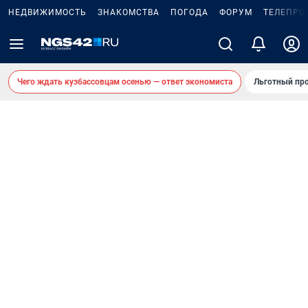
НЕДВИЖИМОСТЬ
ЗНАКОМСТВА
ПОГОДА
ФОРУМ
ТЕЛЕПРО
Чего ждать кузбассовцам осенью — ответ экономиста
Льготный про