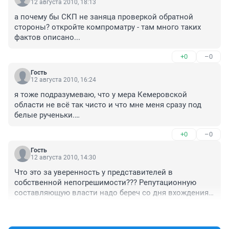
12 августа 2010, 18:13
а почему бы СКП не заняца проверкой обратной 
стороны? откройте компроматру - там много таких 
фактов описано...
+0
–0
Гость
12 августа 2010, 16:24
я тоже подразумеваю, что у мера Кемеровской 
области не всё так чисто и что мне меня сразу под 
белые рученьки.

как говориться сначало проверь информацию, а 
+0
–0
потом уже делай выводы и приступай к решению. 
Гость
12 августа 2010, 14:30
Что это за уверенность у представителей в 
собственной непогрешимости??? Репутационную 
составляющую власти надо береч со дня вхождения 
во власть. А статьи журналистов - это уже следствие, 
+0
–0
а не причина. Лужков тоже вечно борется за свою 
репутацию - а толку с того? 