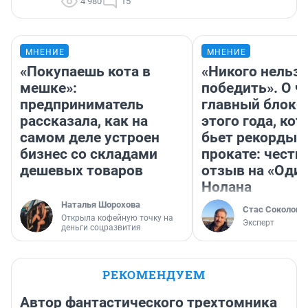
4 980
15
МНЕНИЕ
МНЕНИЕ
«Покупаешь кота в
«Никого нельз
мешке»:
победить». О ч
предприниматель
главный блокб
рассказала, как на
этого года, ко
самом деле устроен
бьет рекорды 
бизнес со складами
прокате: честн
дешевых товаров
отзыв на «Оди
Нолана
Наталья Шорохова
Стас Соколов
Открыла кофейную точку на
Эксперт
деньги соцразвития
РЕКОМЕНДУЕМ
Автор фантастического трехтомника