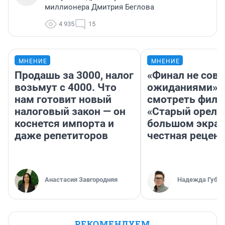
миллионера Дмитрия Беглова
4 935
15
МНЕНИЕ
МНЕНИЕ
Продашь за 3000, налог
«Финал не совп
возьмут с 4000. Что
ожиданиями»: 
нам готовит новый
смотреть фил
налоговый закон — он
«Старый орел» 
коснется импорта и
большом экран
даже репетиторов
честная рецен
Анастасия Завгородняя
Надежда Губар
РЕКОМЕНДУЕМ