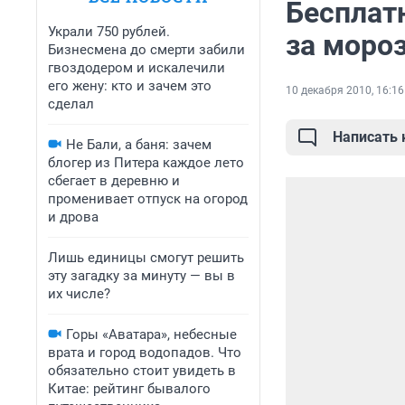
Бесплатн
Украли 750 рублей.
за моро
Бизнесмена до смерти забили
гвоздодером и искалечили
его жену: кто и зачем это
10 декабря 2010, 16:16
сделал
Написать
Не Бали, а баня: зачем
блогер из Питера каждое лето
сбегает в деревню и
променивает отпуск на огород
и дрова
Лишь единицы смогут решить
эту загадку за минуту — вы в
их числе?
Горы «Аватара», небесные
врата и город водопадов. Что
обязательно стоит увидеть в
Китае: рейтинг бывалого