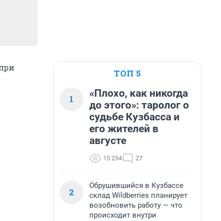
 при
ТОП 5
«Плохо, как никогда
1
до этого»: таролог о
судьбе Кузбасса и
его жителей в
августе
15 254
27
Обрушившийся в Кузбассе
2
склад Wildberries планирует
возобновить работу — что
происходит внутри