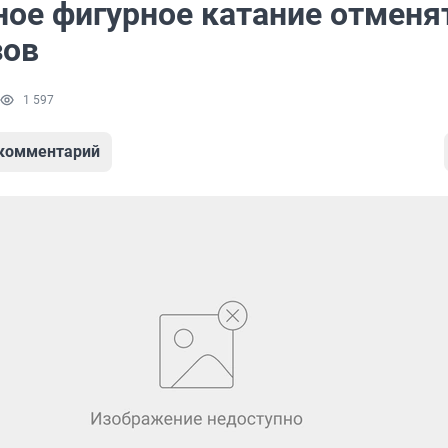
ое фигурное катание отменят
зов
1 597
 комментарий