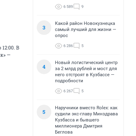
6 589
9
Какой район Новокузнецка
3
самый лучший для жизни —
опрос
6 286
5
12:00. В
ик» —
Новый логистический центр
4
за 2 млрд рублей и мост для
него отстроят в Кузбассе —
подробности
6 267
5
Наручники вместо Rolex: как
5
судили экс-главу Минздрава
Кузбасса и бывшего
миллионера Дмитрия
Беглова