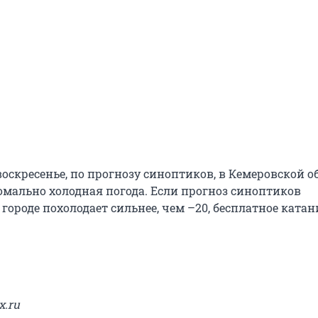
оскресенье, по прогнозу синоптиков, в Кемеровской о
номально холодная погода. Если прогноз синоптиков
 городе похолодает сильнее, чем –20, бесплатное катан
x.ru