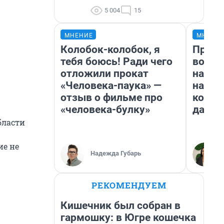
5 004
15
МНЕНИЕ
МНЕНИ
Колобок-колобок, я
Прода
тебя боюсь! Ради чего
возьм
отложили прокат
нам г
«Человека-паука» —
налог
отзыв о фильме про
косне
«человека-булку»
даже 
бласти
ие не
Надежда Губарь
РЕКОМЕНДУЕМ
Кишечник был собран в
гармошку: в Югре кошечка