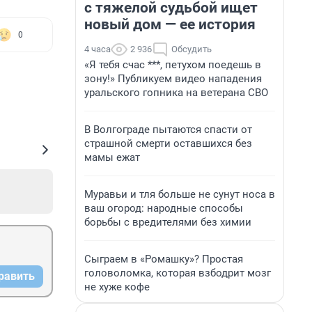
с тяжелой судьбой ищет
новый дом — ее история
0
4 часа
2 936
Обсудить
«Я тебя счас ***, петухом поедешь в
зону!» Публикуем видео нападения
уральского гопника на ветерана СВО
В Волгограде пытаются спасти от
страшной смерти оставшихся без
мамы ежат
Муравьи и тля больше не сунут носа в
ваш огород: народные способы
борьбы с вредителями без химии
Сыграем в «Ромашку»? Простая
головоломка, которая взбодрит мозг
равить
не хуже кофе