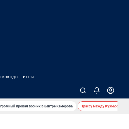
ОМОКОДЫ
ИГРЫ
громный провал возник в центре Кемерова
Трассу между Кузбассом и 