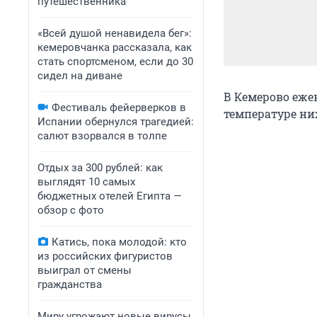
путешественника
«Всей душой ненавидела бег»:
кемеровчанка рассказала, как
стать спортсменом, если до 30
сидел на диване
В Кемерово ежен
Фестиваль фейерверков в
температуре н
Испании обернулся трагедией:
салют взорвался в толпе
Отдых за 300 рублей: как
выглядят 10 самых
бюджетных отелей Египта —
обзор с фото
Катись, пока молодой: кто
из российских фигуристов
выиграл от смены
гражданства
Миру угрожают новые вирусы