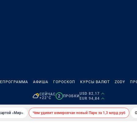
ЛЕПРОГРАММА
АФИША
ГОРОСКОП
КУРСЫ ВАЛЮТ
ZODY
ПР
USD 82,17
СЕЙЧАС
2
ПРОБКИ
+22°C
EUR 94,84
картой «Мир»
Чем удивит кемеровчан новый Парк за 1,3 млрд руб
О