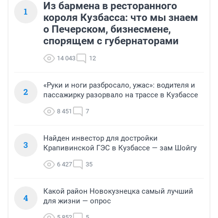
Из бармена в ресторанного
1
короля Кузбасса: что мы знаем
о Печерском, бизнесмене,
спорящем с губернаторами
14 043
12
«Руки и ноги разбросало, ужас»: водителя и
2
пассажирку разорвало на трассе в Кузбассе
8 451
7
Найден инвестор для достройки
3
Крапивинской ГЭС в Кузбассе — зам Шойгу
6 427
35
Какой район Новокузнецка самый лучший
4
для жизни — опрос
5 852
5