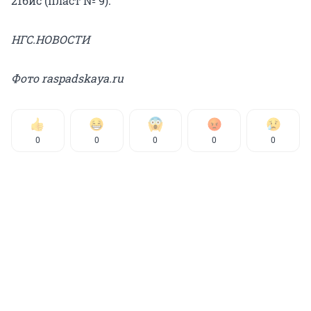
21бис (пласт № 9).
НГС.НОВОСТИ
Фото raspadskaya.ru
0
0
0
0
0