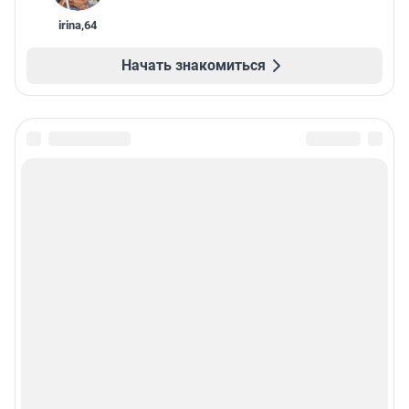
irina
,
64
Начать знакомиться