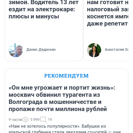
зимой. Водитель 13 лет
нам готовит н
ездит на электрокаре:
налоговый зако
плюсы и минусы
коснется импор
даже репетито
Денис Дедюхин
Анастасия Зав
РЕКОМЕНДУЕМ
«Он мне угрожает и портит жизнь»:
москвич обвинил турагента из
Волгограда в мошенничестве и
пропаже почти миллиона рублей
9 часов
5 999
19
«Нам не хотелось популярности». Бабушки из
уральской глубинки стали звездами соцсетей — они