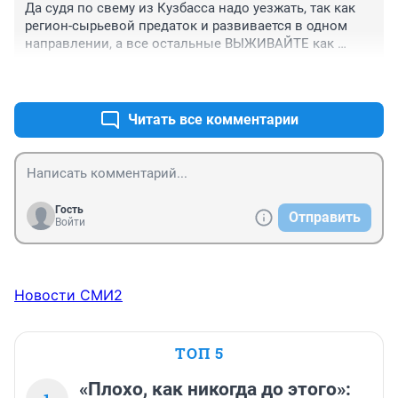
Да судя по свему из Кузбасса надо уезжать, так как 
жульничать. И вот это жульничанье - на всех уровнях. 
регион-сырьевой предаток и развивается в одном 
Уже ничего не умеем, кроме как жульничать. 
направлении, а все остальные ВЫЖИВАЙТЕ как 
Докатились ...

хотите.
Один мой знакомый шахтер, после того, как Союз 
+0
–0
развалился, сказал, что при новых бы зарплатах 
(тогда - миллионы), ему бы советские цены - вот 
Читать все комментарии
было бы хорошо. Как это назвать ? Шкурничество в 
чистом виде.
Гость
Отправить
Войти
Новости СМИ2
ТОП 5
«Плохо, как никогда до этого»: