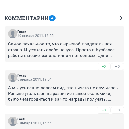
КОММЕНТАРИИ
4
Гость
10 января 2011, 19:55
Самое печальное то, что сырьевой придаток - вся 
страна. И уезжать особо некуда. Просто в Кузбассе 
работы высокотехнологичной нет совсем. Одни 
продавцы, охранники, чиновники и - шахтеры. 
+0
–0
Учителя, врачи, инженеры - влачат жалкое 
существование.
Гость
6 января 2011, 19:54
А мы усиленно делаем вид, что ничего не случилось. 
Раньше уголь шел на развитие нашей экономики, 
было чем гордиться и за что награды получать. 
Сейчас развиваем экономику Китая, плакать надо, а 
+0
–0
не гордиться. Недавно один "знатный" шахтер, 
который из героев, ездил в Эмираты и рассказывал, 
Гость
как там наши ребята умудряются обманывать 
6 января 2011, 14:44
разменные автоматы. Т.е. хвалился, как мы умеем 