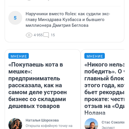
Наручники вместо Rolex: как судили экс-
5
главу Минздрава Кузбасса и бывшего
миллионера Дмитрия Беглова
4 955
15
МНЕНИЕ
МНЕНИЕ
«Покупаешь кота в
«Никого нельз
мешке»:
победить». О ч
предприниматель
главный блокб
рассказала, как на
этого года, ко
самом деле устроен
бьет рекорды 
бизнес со складами
прокате: честн
дешевых товаров
отзыв на «Оди
Нолана
Наталья Шорохова
Стас Соколов
Открыла кофейную точку на
Эксперт