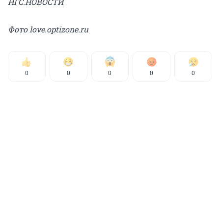
НГС.НОВОСТИ
Фото love.optizone.ru
0
0
0
0
0