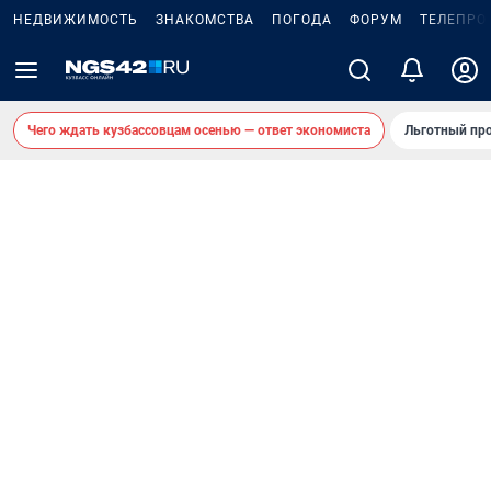
НЕДВИЖИМОСТЬ
ЗНАКОМСТВА
ПОГОДА
ФОРУМ
ТЕЛЕПРО
Чего ждать кузбассовцам осенью — ответ экономиста
Льготный про