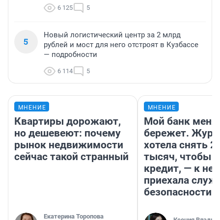
6 125
5
Новый логистический центр за 2 млрд
5
рублей и мост для него отстроят в Кузбассе
— подробности
6 114
5
МНЕНИЕ
МНЕНИЕ
Квартиры дорожают,
Мой банк меня
но дешевеют: почему
бережет. Журн
рынок недвижимости
хотела снять 2
сейчас такой странный
тысяч, чтобы п
кредит, — к не
приехала служ
безопасности
Екатерина Торопова
Ксения Владим