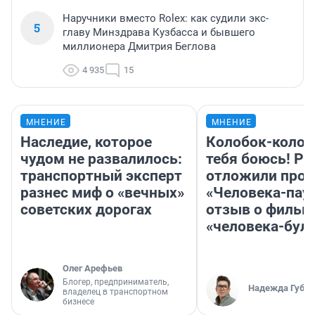
Наручники вместо Rolex: как судили экс-
5
главу Минздрава Кузбасса и бывшего
миллионера Дмитрия Беглова
4 935
15
МНЕНИЕ
МНЕНИЕ
Наследие, которое
Колобок-колобо
чудом не развалилось:
тебя боюсь! Ра
транспортный эксперт
отложили прок
разнес миф о «вечных»
«Человека-пау
советских дорогах
отзыв о фильм
«человека-бул
Олег Арефьев
Блогер, предприниматель,
Надежда Губар
владелец в транспортном
бизнесе