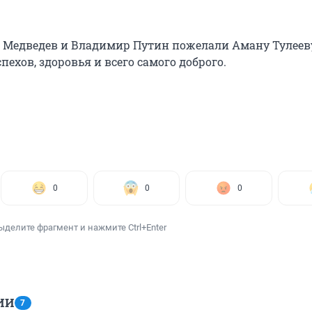
Медведев и Владимир Путин пожелали Аману Тулееву
пехов, здоровья и всего самого доброго.
0
0
0
ыделите фрагмент и нажмите Ctrl+Enter
ИИ
7