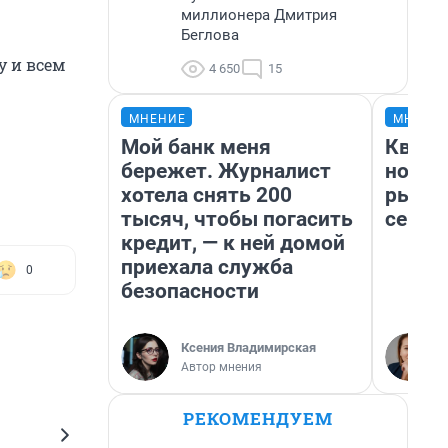
миллионера Дмитрия
Беглова
 и всем
4 650
15
МНЕНИЕ
МНЕНИ
Мой банк меня
Кварт
бережет. Журналист
но де
хотела снять 200
рынок
тысяч, чтобы погасить
сейча
кредит, — к ней домой
приехала служба
0
безопасности
Ксения Владимирская
Автор мнения
РЕКОМЕНДУЕМ