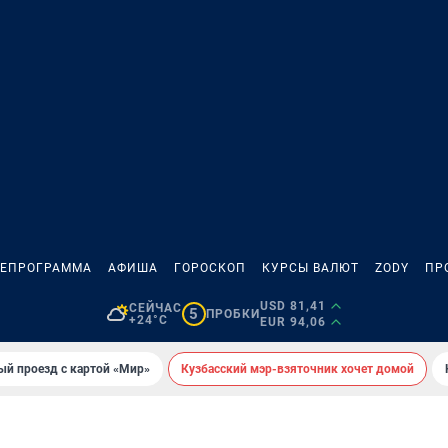
ЛЕПРОГРАММА
АФИША
ГОРОСКОП
КУРСЫ ВАЛЮТ
ZODY
ПР
USD 81,41
СЕЙЧАС
5
ПРОБКИ
+24°C
EUR 94,06
ый проезд с картой «Мир»
Кузбасский мэр-взяточник хочет домой