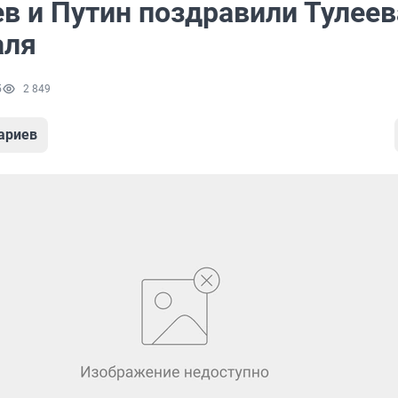
в и Путин поздравили Тулеев
аля
5
2 849
ариев