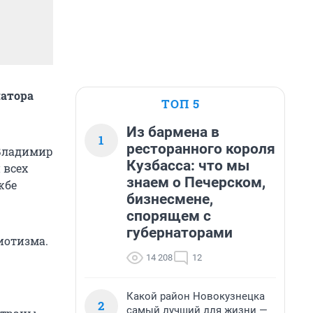
натора
ТОП 5
Из бармена в
1
ресторанного короля
 Владимир
Кузбасса: что мы
 всех
знаем о Печерском,
жбе
бизнесмене,
спорящем с
губернаторами
иотизма.
14 208
12
Какой район Новокузнецка
2
самый лучший для жизни —