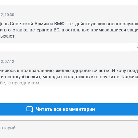
2, 10:30
День Советской Армии и ВМФ, т.е. действующих военнослужащ
и в отставке, ветеранов ВС, а остальные примазавшиеся защи
дыхают.
2, 07:12
иняюсь к поздравлению, желаю здоровья,счастья.И хочу поздр
 и всех кузбасских, молодых солдатиков кто служит в Таджикм
бе,- с праздником.
Читать все комментарии