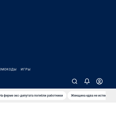
ОМОКОДЫ
ИГРЫ
На ферме экс-депутата погибли работники
Женщина едва не истекла кро