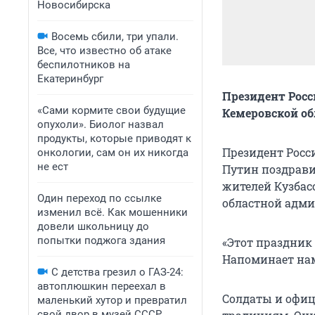
Новосибирска
Восемь сбили, три упали.
Все, что известно об атаке
беспилотников на
Екатеринбург
Президент Росс
«Сами кормите свои будущие
Кемеровской об
опухоли». Биолог назвал
продукты, которые приводят к
Президент Росс
онкологии, сам он их никогда
не ест
Путин поздрави
жителей Кузбас
Один переход по ссылке
областной адм
изменил всё. Как мошенники
довели школьницу до
попытки поджога здания
«Этот праздник
Напоминает нам
С детства грезил о ГАЗ-24:
автоплюшкин переехал в
Солдаты и офи
маленький хутор и превратил
свой двор в музей СССР