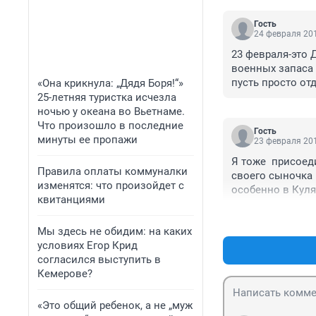
Гость
24 февраля 201
23 февраля-это 
военных запаса 
пусть просто от
«Она крикнула: „Дядя Боря!“»
25-летняя туристка исчезла
ночью у океана во Вьетнаме.
Что произошло в последние
Гость
минуты ее пропажи
23 февраля 201
Я тоже  присоед
Правила оплаты коммуналки
своего сыночка 
изменятся: что произойдет с
особенно в Куля
квитанциями
Мы здесь не обидим: на каких
условиях Егор Крид
согласился выступить в
Кемерове?
«Это общий ребенок, а не „муж