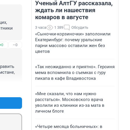
Ученый АлтГУ рассказала,
ждать ли нашествия
комаров в августе
их, 
3 часа
1 389
Обсудить
тники 
«Сыночки-корзиночки» заполонили
Екатеринбург: почему уральские
+0
–0
парни массово оставили жен без
цветов
авить  
«Так неожиданно и приятно». Героиня
стане, 
мема вспомнила о съемках с гуру
пикапа в кафе Владивостока
+0
–0
«Мне сказали, что нам нужно
расстаться». Московского врача
уволили из клиники из-за мата в
личном блоге
«Четыре месяца больничных»: в