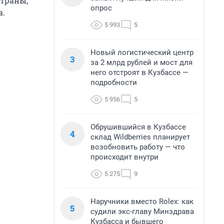
страны,
опрос
а.
5 993
5
Новый логистический центр
3
за 2 млрд рублей и мост для
него отстроят в Кузбассе —
подробности
5 956
5
Обрушившийся в Кузбассе
4
склад Wildberries планирует
возобновить работу — что
происходит внутри
5 275
9
Наручники вместо Rolex: как
5
судили экс-главу Минздрава
Кузбасса и бывшего