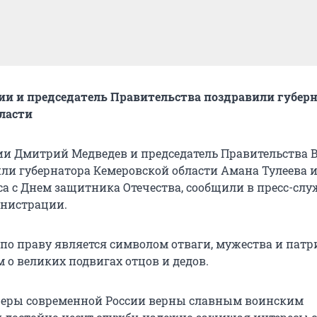
ии и председатель Правительства поздравили губер
ласти
ии Дмитрий Медведев и председатель Правительства
ли губернатора Кемеровской области Амана Тулеева и
са с Днем защитника Отечества, сообщили в пресс-слу
инистрации.
 по праву является символом отваги, мужества и патр
 о великих подвигах отцов и дедов.
церы современной России верны славным воинским