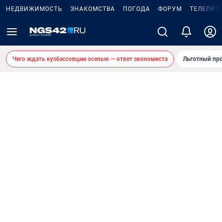
НЕДВИЖИМОСТЬ
ЗНАКОМСТВА
ПОГОДА
ФОРУМ
ТЕЛЕПРО
Чего ждать кузбассовцам осенью — ответ экономиста
Льготный про