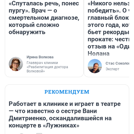
«Спуталась речь, понес
«Никого нельз
пургу». Врач — о
победить». О ч
смертельном диагнозе,
главный блокб
который сложно
этого года, ко
обнаружить
бьет рекорды 
прокате: честн
отзыв на «Оди
Нолана
Ирина Волкова
Главврач клиники
Стас Соколов
«Реабилитация доктора
Эксперт
Волковой»
РЕКОМЕНДУЕМ
Работает в клинике и играет в театре
— что известно о сестре Вани
Дмитриенко, оскандалившейся на
концерте в «Лужниках»