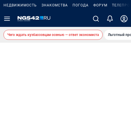
НЕДВИЖИМОСТЬ
ЗНАКОМСТВА
ПОГОДА
ФОРУМ
ТЕЛЕПРО
Чего ждать кузбассовцам осенью — ответ экономиста
Льготный про