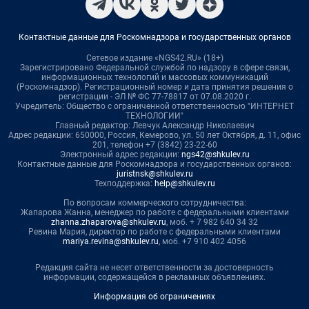
Контактные данные для Роскомнадзора и государственных органов
Сетевое издание «NGS42.RU» (18+)
Зарегистрировано Федеральной службой по надзору в сфере связи,
информационных технологий и массовых коммуникаций
(Роскомнадзор). Регистрационный номер и дата принятия решения о
регистрации - ЭЛ № ФС 77-78817 от 07.08.2020 г.
Учредитель: Общество с ограниченной ответственностью "ИНТЕРНЕТ
ТЕХНОЛОГИИ"
Главный редактор: Левчук Александр Николаевич
Адрес редакции: 650000, Россия, Кемерово, ул. 50 лет Октября, д. 11, офис
201, телефон +7 (3842) 23-22-60
Электронный адрес редакции:
ngs42@shkulev.ru
Контактные данные для Роскомнадзора и государственных органов:
juristnsk@shkulev.ru
Техподдержка:
help@shkulev.ru
По вопросам коммерческого сотрудничества:
Жапарова Жанна, менеджер по работе с федеральными клиентами
zhanna.zhaparova@shkulev.ru
, моб. + 7 982 640 34 32
Ревина Мария, директор по работе с федеральными клиентами
mariya.revina@shkulev.ru
, моб. +7 910 402 4056
Редакция сайта не несет ответственности за достоверность
информации, содержащейся в рекламных объявлениях.
Информация об ограничениях