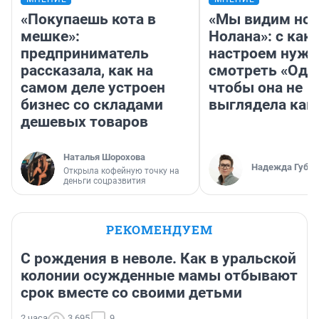
«Покупаешь кота в
«Мы видим нов
мешке»:
Нолана»: с как
предприниматель
настроем нужн
рассказала, как на
смотреть «Оди
самом деле устроен
чтобы она не
бизнес со складами
выглядела как
дешевых товаров
Наталья Шорохова
Надежда Губар
Открыла кофейную точку на
деньги соцразвития
РЕКОМЕНДУЕМ
С рождения в неволе. Как в уральской
колонии осужденные мамы отбывают
срок вместе со своими детьми
2 часа
3 695
9