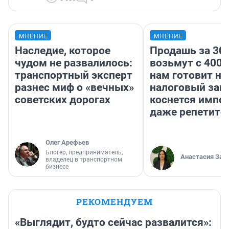
МНЕНИЕ
МНЕНИЕ
Наследие, которое
Продашь за 300
чудом не развалилось:
возьмут с 4000
транспортный эксперт
нам готовит н
разнес миф о «вечных»
налоговый зако
советских дорогах
коснется импор
даже репетито
Олег Арефьев
Блогер, предприниматель,
Анастасия Зав
владелец в транспортном
бизнесе
РЕКОМЕНДУЕМ
«Выглядит, будто сейчас развалится»: