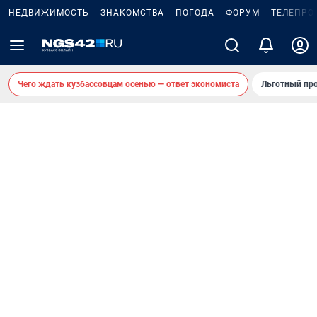
НЕДВИЖИМОСТЬ
ЗНАКОМСТВА
ПОГОДА
ФОРУМ
ТЕЛЕПРО
Чего ждать кузбассовцам осенью — ответ экономиста
Льготный про