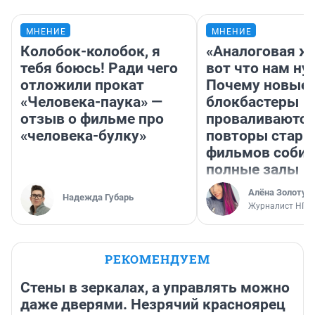
МНЕНИЕ
МНЕНИЕ
Колобок-колобок, я
«Аналоговая ж
тебя боюсь! Ради чего
вот что нам ну
отложили прокат
Почему новые
«Человека-паука» —
блокбастеры
отзыв о фильме про
проваливаются,
«человека-булку»
повторы стары
фильмов соби
полные залы
Алёна Золотух
Надежда Губарь
Журналист НГС
РЕКОМЕНДУЕМ
Стены в зеркалах, а управлять можно
даже дверями. Незрячий красноярец