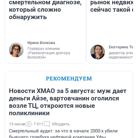
смертельном диагнозе,
рынок недвиж
который сложно
сейчас такой 
обнаружить
Ирина Волкова
Екатерина Торо
Главврач клиники
«Реабилитация доктора
директор агентс
Волковой»
недвижимости
РЕКОМЕНДУЕМ
Новости ХМАО за 5 августа: муж дает
деньги Айзе, вартовчанин оголился
возле ТЦ, откроются новые
поликлиники
13 часов
7 611
Обсудить
Смертельный аудит: за что в начале 2000-х убили
бывшего главбуха нефтяной компании Уфы