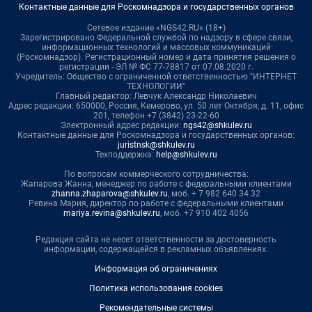
Контактные данные для Роскомнадзора и государственных органов
Сетевое издание «NGS42.RU» (18+)
Зарегистрировано Федеральной службой по надзору в сфере связи,
информационных технологий и массовых коммуникаций
(Роскомнадзор). Регистрационный номер и дата принятия решения о
регистрации - ЭЛ № ФС 77-78817 от 07.08.2020 г.
Учредитель: Общество с ограниченной ответственностью "ИНТЕРНЕТ
ТЕХНОЛОГИИ"
Главный редактор: Левчук Александр Николаевич
Адрес редакции: 650000, Россия, Кемерово, ул. 50 лет Октября, д. 11, офис
201, телефон +7 (3842) 23-22-60
Электронный адрес редакции:
ngs42@shkulev.ru
Контактные данные для Роскомнадзора и государственных органов:
juristnsk@shkulev.ru
Техподдержка:
help@shkulev.ru
По вопросам коммерческого сотрудничества:
Жапарова Жанна, менеджер по работе с федеральными клиентами
zhanna.zhaparova@shkulev.ru
, моб. + 7 982 640 34 32
Ревина Мария, директор по работе с федеральными клиентами
mariya.revina@shkulev.ru
, моб. +7 910 402 4056
Редакция сайта не несет ответственности за достоверность
информации, содержащейся в рекламных объявлениях.
Информация об ограничениях
Политика использования cookies
Рекомендательные системы