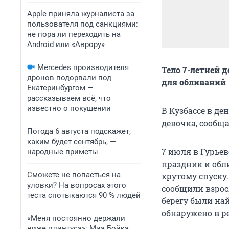
Apple приняла журналиста за
пользователя под санкциями:
не пора ли переходить на
Android или «Аврору»
Mercedes производителя
Тело 7-летней д
дронов подорвали под
для обливаний
Екатеринбургом —
рассказываем всё, что
известно о покушении
В Кузбассе в д
девочка, сообща
Погода 6 августа подскажет,
каким будет сентябрь, —
7 июля в Гурье
народные приметы
праздник и обли
Сможете не попасться на
крутому спуску.
уловки? На вопросах этого
сообщили взрос
теста спотыкаются 90 % людей
берегу были на
обнаружено в ре
«Меня постоянно держали
ниже плинтуса»: Миа Бойка