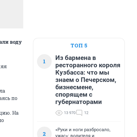
рали воду
ТОП 5
Из бармена в
1
ресторанного короля
няя
Кузбасса: что мы
знаем о Печерском,
бизнесмене,
ла
спорящем с
аясь по
губернаторами
цию. На
13 970
12
ло
«Руки и ноги разбросало,
2
ужас»: водителя и