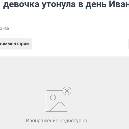
 девочка утонула в день Ива
3 430
 комментарий