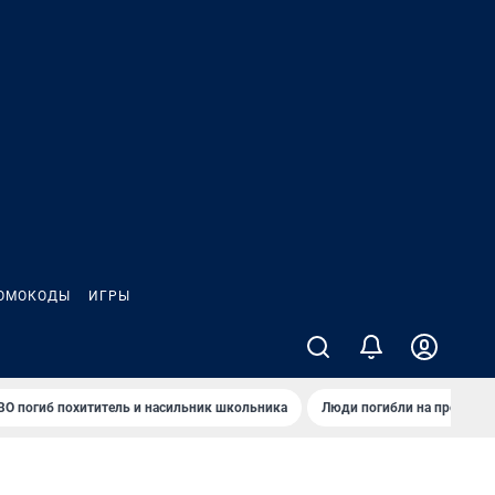
ОМОКОДЫ
ИГРЫ
ВО погиб похититель и насильник школьника
Люди погибли на предприя