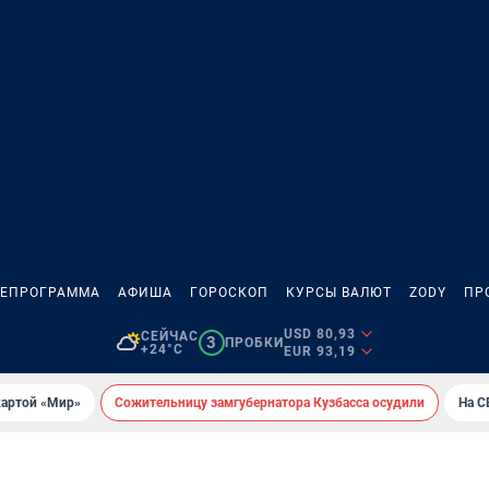
ЛЕПРОГРАММА
АФИША
ГОРОСКОП
КУРСЫ ВАЛЮТ
ZODY
ПР
USD 80,93
СЕЙЧАС
3
ПРОБКИ
+24°C
EUR 93,19
картой «Мир»
Сожительницу замгубернатора Кузбасса осудили
На С