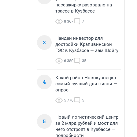
пассажирку разорвало на
трассе в Кузбассе
8 367
7
Найден инвестор для
3
достройки Крапивинской
ГЭС в Кузбассе — зам Шойгу
6 380
35
Какой район Новокузнецка
4
самый лучший для жизни —
опрос
5 776
5
Новый логистический центр
5
за 2 млрд рублей и мост для
него отстроят в Кузбассе —
подробности