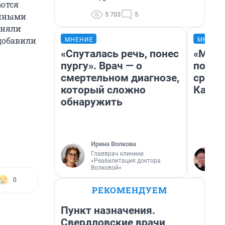
аются
5 703
5
енными
иняли
 добавили
МНЕНИЕ
МНЕНИ
«Спуталась речь, понес
«Маши
пургу». Врач — о
полет
смертельном диагнозе,
сравн
который сложно
Казах
обнаружить
Ирина Волкова
Главврач клиники
«Реабилитация доктора
Волковой»
0
РЕКОМЕНДУЕМ
Пункт назначения.
Свердловские врачи