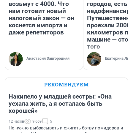
возьмут с 4000. Что
городов, есть
нам готовит новый
недофинансиро
налоговый закон — он
Путешественн
коснется импорта и
проехали 2000
даже репетиторов
километров по 
машине — стои
того
Анастасия Завгородняя
Екатерина Лит
РЕКОМЕНДУЕМ
Накипело у младшей сестры: «Она
уехала жить, а я осталась быть
хорошей»
12 часов
9 669
5
Не нужно выбрасывать и сжигать ботву помидоров и