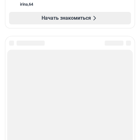
irina
,
64
Начать знакомиться