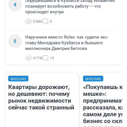
Обрушившийся в Кузбассе склад Wildberries
4
планирует возобновить работу — что
происходит внутри
5 884
9
Наручники вместо Rolex: как судили экс-
5
главу Минздрава Кузбасса и бывшего
миллионера Дмитрия Беглова
4 718
15
МНЕНИЕ
МНЕНИЕ
Квартиры дорожают,
«Покупаешь ко
но дешевеют: почему
мешке»:
рынок недвижимости
предпринимат
сейчас такой странный
рассказала, как
самом деле ус
бизнес со скл