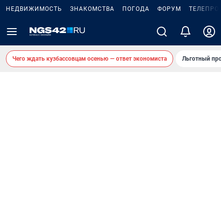
НЕДВИЖИМОСТЬ
ЗНАКОМСТВА
ПОГОДА
ФОРУМ
ТЕЛЕПРО
Чего ждать кузбассовцам осенью — ответ экономиста
Льготный про