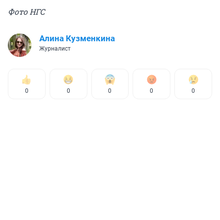
Фото НГС
Алина Кузменкина
Журналист
0
0
0
0
0