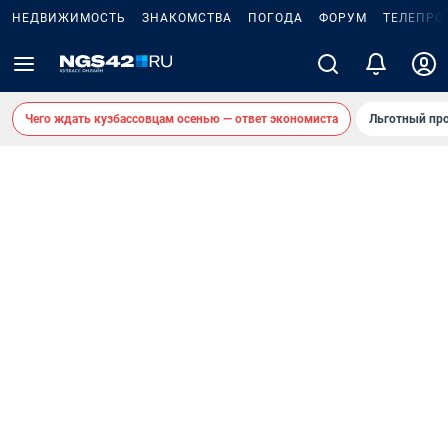
НЕДВИЖИМОСТЬ
ЗНАКОМСТВА
ПОГОДА
ФОРУМ
ТЕЛЕПРО
Чего ждать кузбассовцам осенью — ответ экономиста
Льготный про