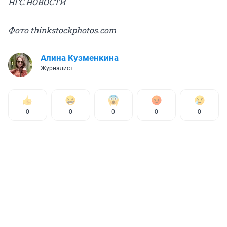
НГС.НОВОСТИ
Фото thinkstockphotos.com
Алина Кузменкина
Журналист
0
0
0
0
0