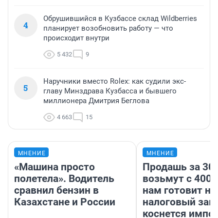
Обрушившийся в Кузбассе склад Wildberries
4
планирует возобновить работу — что
происходит внутри
5 432
9
Наручники вместо Rolex: как судили экс-
5
главу Минздрава Кузбасса и бывшего
миллионера Дмитрия Беглова
4 663
15
МНЕНИЕ
МНЕНИЕ
«Машина просто
Продашь за 300
полетела». Водитель
возьмут с 4000
сравнил бензин в
нам готовит н
Казахстане и России
налоговый зако
коснется импор