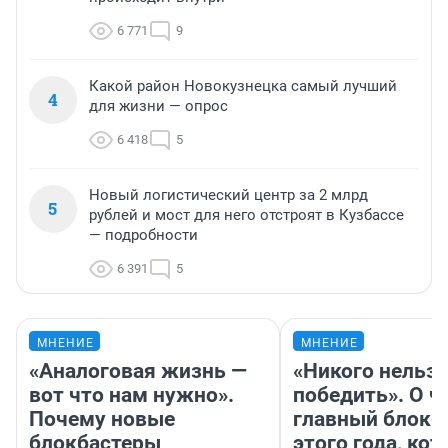
6 771
9
Какой район Новокузнецка самый лучший
4
для жизни — опрос
6 418
5
Новый логистический центр за 2 млрд
5
рублей и мост для него отстроят в Кузбассе
— подробности
6 391
5
МНЕНИЕ
МНЕНИЕ
«Аналоговая жизнь —
«Никого нельз
вот что нам нужно».
победить». О ч
Почему новые
главный блокб
блокбастеры
этого года, ко