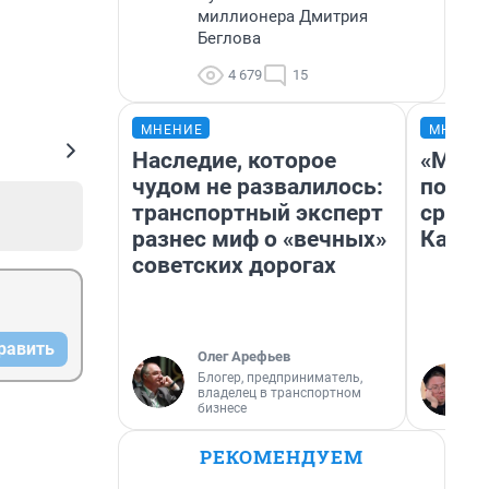
миллионера Дмитрия
Беглова
4 679
15
МНЕНИЕ
МНЕНИ
Наследие, которое
«Маши
чудом не развалилось:
полет
транспортный эксперт
сравн
разнес миф о «вечных»
Казах
советских дорогах
равить
Олег Арефьев
Блогер, предприниматель,
владелец в транспортном
бизнесе
РЕКОМЕНДУЕМ