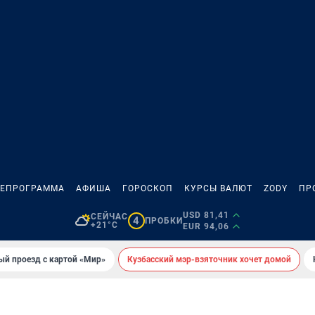
ЛЕПРОГРАММА
АФИША
ГОРОСКОП
КУРСЫ ВАЛЮТ
ZODY
ПР
USD 81,41
СЕЙЧАС
4
ПРОБКИ
+21°C
EUR 94,06
ый проезд с картой «Мир»
Кузбасский мэр-взяточник хочет домой