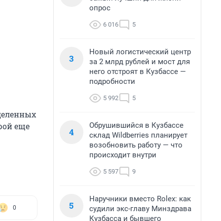
опрос
6 016
5
Новый логистический центр
3
за 2 млрд рублей и мост для
него отстроят в Кузбассе —
подробности
5 992
5
ыделенных
Обрушившийся в Кузбассе
рой еще
4
склад Wildberries планирует
возобновить работу — что
происходит внутри
5 597
9
Наручники вместо Rolex: как
5
судили экс-главу Минздрава
0
Кузбасса и бывшего