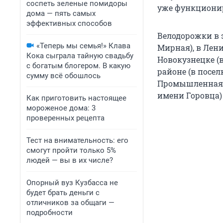
соспеть зеленые помидоры
уже функционир
дома — пять самых
эффективных способов
Велодорожки в 
«Теперь мы семья!» Клава
Мирная), в Лен
Кока сыграла тайную свадьбу
Новокузнецке (в
с богатым блогером. В какую
районе (в посе
сумму всё обошлось
Промышленная, 
имени Горовца)
Как приготовить настоящее
мороженое дома: 3
проверенных рецепта
Тест на внимательность: его
смогут пройти только 5%
людей — вы в их числе?
Опорный вуз Кузбасса не
будет брать деньги с
отличников за общаги —
подробности