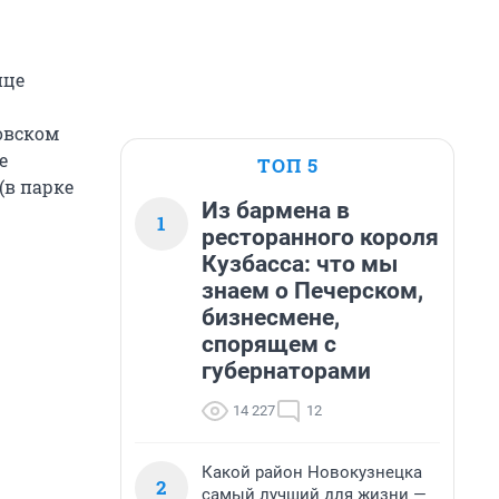
ице
ловском
е
ТОП 5
(в парке
Из бармена в
1
ресторанного короля
Кузбасса: что мы
знаем о Печерском,
бизнесмене,
спорящем с
губернаторами
14 227
12
Какой район Новокузнецка
2
самый лучший для жизни —