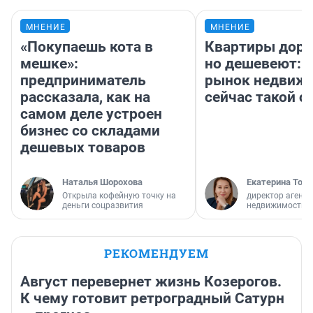
МНЕНИЕ
МНЕНИЕ
«Покупаешь кота в
Квартиры дор
мешке»:
но дешевеют: 
предприниматель
рынок недвиж
рассказала, как на
сейчас такой 
самом деле устроен
бизнес со складами
дешевых товаров
Наталья Шорохова
Екатерина Торо
Открыла кофейную точку на
директор агентс
деньги соцразвития
недвижимости
РЕКОМЕНДУЕМ
Август перевернет жизнь Козерогов.
К чему готовит ретроградный Сатурн