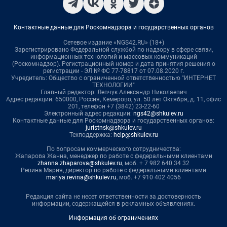
Контактные данные для Роскомнадзора и государственных органов
Сетевое издание «NGS42.RU» (18+)
Зарегистрировано Федеральной службой по надзору в сфере связи,
информационных технологий и массовых коммуникаций
(Роскомнадзор). Регистрационный номер и дата принятия решения о
регистрации - ЭЛ № ФС 77-78817 от 07.08.2020 г.
Учредитель: Общество с ограниченной ответственностью "ИНТЕРНЕТ
ТЕХНОЛОГИИ"
Главный редактор: Левчук Александр Николаевич
Адрес редакции: 650000, Россия, Кемерово, ул. 50 лет Октября, д. 11, офис
201, телефон +7 (3842) 23-22-60
Электронный адрес редакции:
ngs42@shkulev.ru
Контактные данные для Роскомнадзора и государственных органов:
juristnsk@shkulev.ru
Техподдержка:
help@shkulev.ru
По вопросам коммерческого сотрудничества:
Жапарова Жанна, менеджер по работе с федеральными клиентами
zhanna.zhaparova@shkulev.ru
, моб. + 7 982 640 34 32
Ревина Мария, директор по работе с федеральными клиентами
mariya.revina@shkulev.ru
, моб. +7 910 402 4056
Редакция сайта не несет ответственности за достоверность
информации, содержащейся в рекламных объявлениях.
Информация об ограничениях