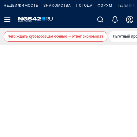
НЕДВИЖИМОСТЬ
ЗНАКОМСТВА
ПОГОДА
ФОРУМ
ТЕЛЕПРО
Чего ждать кузбассовцам осенью — ответ экономиста
Льготный про