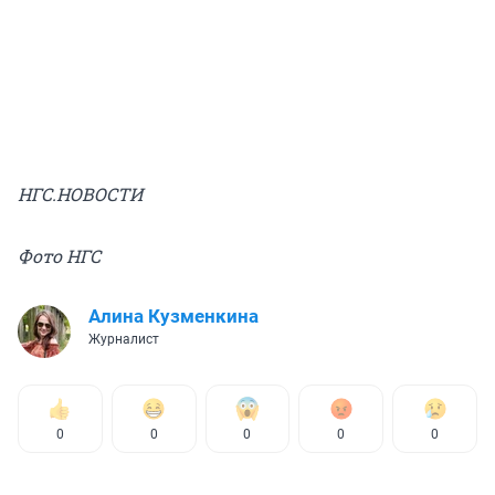
НГС.НОВОСТИ
Фото НГС
Алина Кузменкина
Журналист
0
0
0
0
0