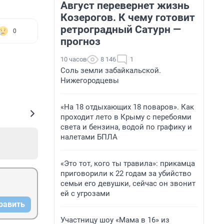
Август перевернет жизнь
Козерогов. К чему готовит
ретроградный Сатурн —
0
прогноз
10 часов
8 146
1
Соль земли забайкальской.
Нижегородцевы
«На 18 отдыхающих 18 поваров». Как
проходит лето в Крыму с перебоями
света и бензина, водой по графику и
налетами БПЛА
«Это тот, кого ты травила»: прикамца
приговорили к 22 годам за убийство
семьи его девушки, сейчас он звонит
ей с угрозами
равить
Участницу шоу «Мама в 16» из