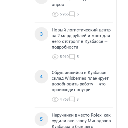
опрос
5 955
5
Новый логистический центр
3
за 2 млрд рублей и мост для
него отстроят в Кузбассе —
подробности
5 910
5
Обрушившийся в Кузбассе
4
склад Wildberries планирует
возобновить работу — что
происходит внутри
4 768
8
Наручники вместо Rolex: как
5
судили экс-главу Минздрава
Кузбасса и бывшего