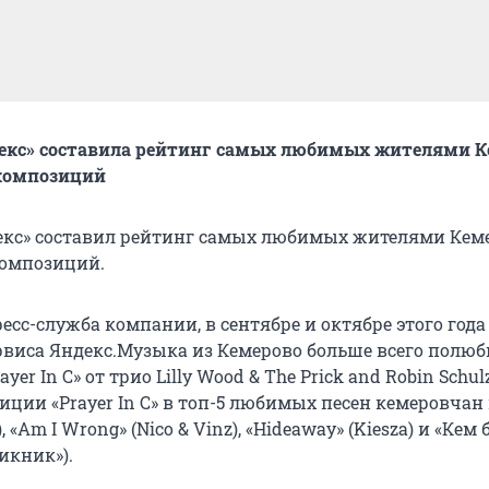
екс» составила рейтинг самых любимых жителями К
композиций
кс» составил рейтинг самых любимых жителями Кем
омпозиций.
есс-служба компании, в сентябре и октябре этого года
рвиса Яндекс.Музыка из Кемерово больше всего полю
er In C» от трио Lilly Wood & The Prick and Robin Schulz
ции «Prayer In C» в топ-5 любимых песен кемеровчан
a), «Am I Wrong» (Nico & Vinz), «Hideaway» (Kiesza) и «Кем
икник»).