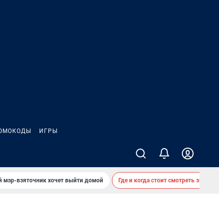
ОМОКОДЫ
ИГРЫ
й мэр-взяточник хочет выйти домой
Где и когда стоит смотреть звездоп