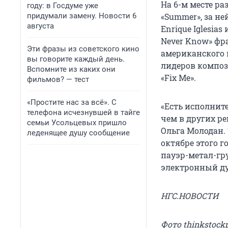
На 6-м месте ра
году: в Госдуме уже
придумали замену. Новости 6
«Summer», за не
августа
Enrique Iglesias
Never Know» фра
Эти фразы из советского кино
американского и
вы говорите каждый день.
лидеров композ
Вспомните из каких они
«Fix Me».
фильмов? — тест
«Простите нас за всё». С
«Есть исполнит
телефона исчезнувшей в тайге
чем в других р
семьи Усольцевых пришло
Ольга Молодан.
леденящее душу сообщение
октябре этого 
пауэр-метал-гр
электронный дуэ
НГС.НОВОСТИ
Фото thinkstock