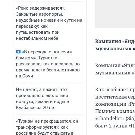
«Рейс задерживается».
Закрытые аэропорты,
неудобные ночевки и сутки на
пересадку: как
путешествовать при
нестабильном небе
Компания «Янд
музыкальных 
«В переходе с вонючим
бомжом». Туристка
рассказала, как спасалась во
Компания «Янде
время налета беспилотников
музыкальных к
на Сочи
Как сообщает пр
Не цветет, а пахнет: что
произошло с экологией
посетителям се
воздуха, земли и воды в
композиции «Pray
Кузбассе за 20 лет
Помимо компози
«Chandelier» (Si
«Туризм не прекращается, он
был» (группа «П
трансформируется»: как
россияне будут отдыхать в