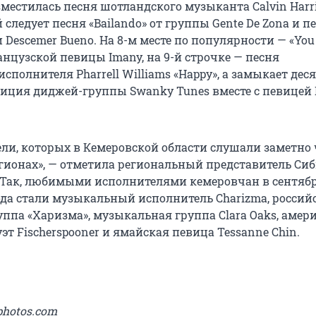
зместилась песня шотландского музыканта Calvin Harr
й следует песня «Bailando» от группы Gente De Zona и п
 и Descemer Bueno. На 8-м месте по популярности — «You
нцузской певицы Imany, на 9-й строчке — песня
сполнителя Pharrell Williams «Happy», а замыкает дес
иция диджей-группы Swanky Tunes вместе с певицей 
ели, которых в Кемеровской области слушали заметно 
егионах», — отметила региональный представитель Си
 Так, любимыми исполнителями кемеровчан в сентябр
года стали музыкальный исполнитель Charizma, россий
уппа «Харизма», музыкальная группа Clara Oaks, аме
т Fischerspooner и ямайская певица Tessanne Chin.
photos.com