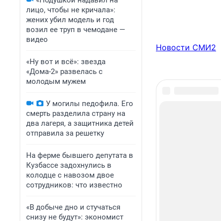
«Подушкой надавил на
лицо, чтобы не кричала»:
жених убил модель и год
возил ее труп в чемодане —
видео
Новости СМИ2
«Ну вот и всё»: звезда
«Дома-2» развелась с
молодым мужем
У могилы педофила. Его
смерть разделила страну на
два лагеря, а защитника детей
отправила за решетку
На ферме бывшего депутата в
Кузбассе задохнулись в
колодце с навозом двое
сотрудников: что известно
«В добыче дно и стучаться
снизу не будут»: экономист