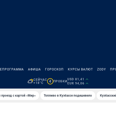
ЛЕПРОГРАММА
АФИША
ГОРОСКОП
КУРСЫ ВАЛЮТ
ZODY
ПР
USD 81,41
СЕЙЧАС
4
ПРОБКИ
+18°C
EUR 94,06
 проезд с картой «Мир»
Топливо в Кузбассе подешевело
Кузбасски