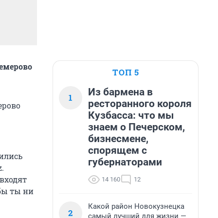
емерово
ТОП 5
Из бармена в
1
ресторанного короля
ерово
Кузбасса: что мы
знаем о Печерском,
бизнесмене,
спорящем с
бились
губернаторами
.
 входят
14 160
12
 бы ты ни
Какой район Новокузнецка
2
самый лучший для жизни —