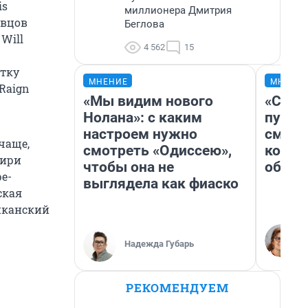
is
миллионера Дмитрия
евцов
Беглова
 Will
4 562
15
ятку
МНЕНИЕ
МНЕНИ
Raign
«Мы видим нового
«Спут
Нолана»: с каким
пургу»
настроем нужно
смерт
чаще,
смотреть «Одиссею»,
котор
бири
чтобы она не
обнар
е-
выглядела как фиаско
ская
риканский
Надежда Губарь
РЕКОМЕНДУЕМ