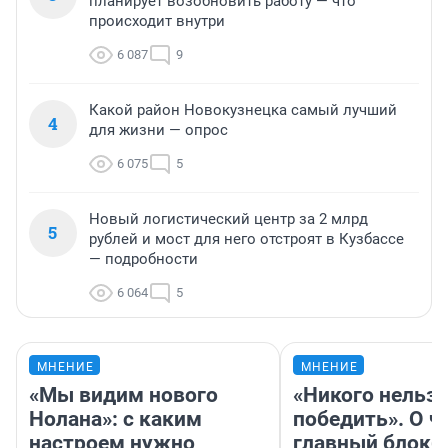
планирует возобновить работу — что
происходит внутри
6 087
9
Какой район Новокузнецка самый лучший
4
для жизни — опрос
6 075
5
Новый логистический центр за 2 млрд
5
рублей и мост для него отстроят в Кузбассе
— подробности
6 064
5
МНЕНИЕ
МНЕНИЕ
«Мы видим нового
«Никого нельз
Нолана»: с каким
победить». О ч
настроем нужно
главный блокб