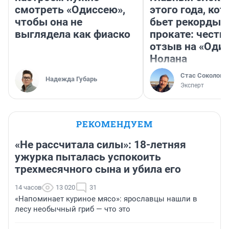
смотреть «Одиссею»,
этого года, ко
чтобы она не
бьет рекорды 
выглядела как фиаско
прокате: честн
отзыв на «Оди
Нолана
Стас Соколов
Надежда Губарь
Эксперт
РЕКОМЕНДУЕМ
«Не рассчитала силы»: 18-летняя
ужурка пыталась успокоить
трехмесячного сына и убила его
14 часов
13 020
31
«Напоминает куриное мясо»: ярославцы нашли в
лесу необычный гриб — что это