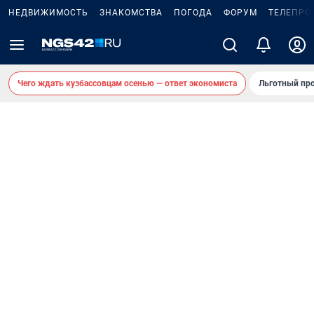
НЕДВИЖИМОСТЬ
ЗНАКОМСТВА
ПОГОДА
ФОРУМ
ТЕЛЕПРО
Чего ждать кузбассовцам осенью — ответ экономиста
Льготный про