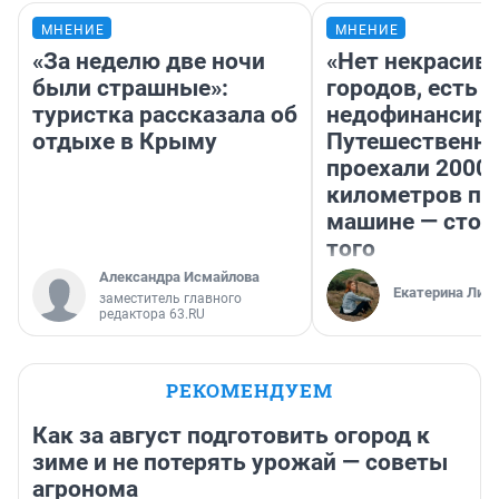
МНЕНИЕ
МНЕНИЕ
«За неделю две ночи
«Нет некрасив
были страшные»:
городов, есть
туристка рассказала об
недофинансиро
отдыхе в Крыму
Путешественн
проехали 2000
километров по 
машине — стои
того
Александра Исмайлова
Екатерина Лит
заместитель главного
редактора 63.RU
РЕКОМЕНДУЕМ
Как за август подготовить огород к
зиме и не потерять урожай — советы
агронома