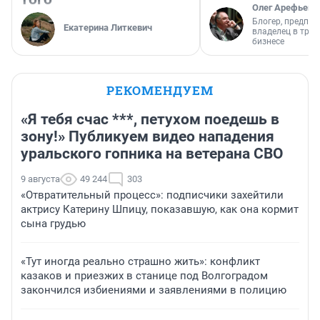
Олег Арефьев
Блогер, предпри
Екатерина Литкевич
владелец в тра
бизнесе
РЕКОМЕНДУЕМ
«Я тебя счас ***, петухом поедешь в
зону!» Публикуем видео нападения
уральского гопника на ветерана СВО
9 августа
49 244
303
«Отвратительный процесс»: подписчики захейтили
актрису Катерину Шпицу, показавшую, как она кормит
сына грудью
«Тут иногда реально страшно жить»: конфликт
казаков и приезжих в станице под Волгоградом
закончился избиениями и заявлениями в полицию