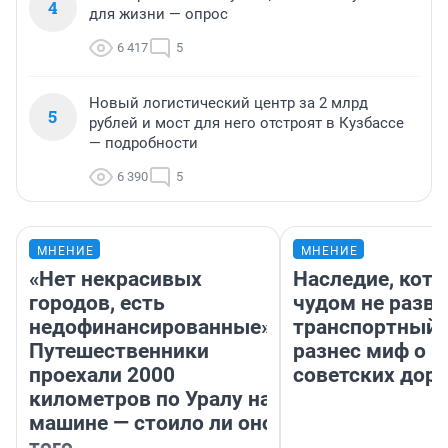
4
для жизни — опрос
6 417
5
Новый логистический центр за 2 млрд
5
рублей и мост для него отстроят в Кузбассе
— подробности
6 390
5
МНЕНИЕ
МНЕНИЕ
«Нет некрасивых
Наследие, кото
городов, есть
чудом не разва
недофинансированные».
транспортный 
Путешественники
разнес миф о 
проехали 2000
советских доро
километров по Уралу на
машине — стоило ли оно
того