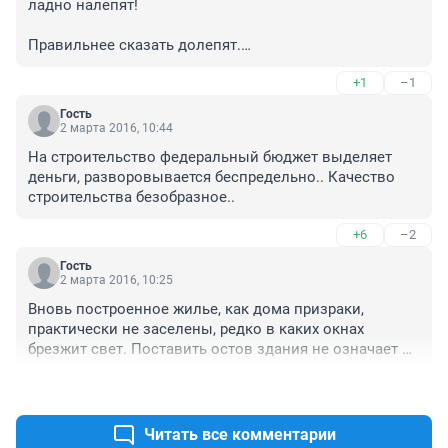
ладно налепят!

Правильнее сказать долепят.

а что касается индивидуального, то наверно решили 
+1
–1
Лесную поляну и иже прилегающую территорию в 
статистику засунуть.
Гость
2 марта 2016, 10:44
На строительство федеральный бюджет выделяет 
деньги, разворовывается беспредельно.. Качество 
строительства безобразное..
+6
–2
Гость
2 марта 2016, 10:25
Вновь построенное жилье, как дома призраки, 
практически не заселены, редко в каких окнах 
брезжит свет. Поставить остов здания не означает 
готовности дома к заселению.
+4
–0
Читать все комментарии