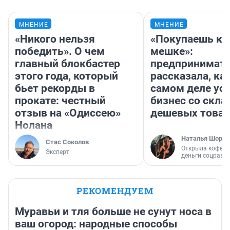
МНЕНИЕ
МНЕНИЕ
«Никого нельзя
«Покупаешь ко
победить». О чем
мешке»:
главный блокбастер
предпринимат
этого года, который
рассказала, как
бьет рекорды в
самом деле ус
прокате: честный
бизнес со скл
отзыв на «Одиссею»
дешевых това
Нолана
Наталья Шорох
Стас Соколов
Открыла кофейн
Эксперт
деньги соцразв
РЕКОМЕНДУЕМ
Муравьи и тля больше не сунут носа в
ваш огород: народные способы