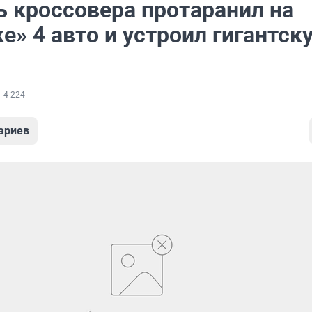
ь кроссовера протаранил на
е» 4 авто и устроил гигантск
4 224
ариев