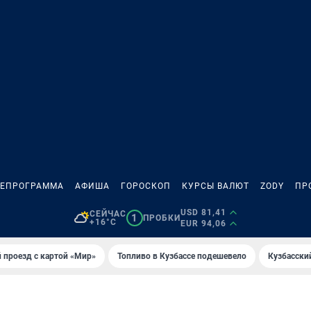
ЛЕПРОГРАММА
АФИША
ГОРОСКОП
КУРСЫ ВАЛЮТ
ZODY
ПР
USD 81,41
СЕЙЧАС
1
ПРОБКИ
+16°C
EUR 94,06
 проезд с картой «Мир»
Топливо в Кузбассе подешевело
Кузбасски