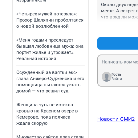
избранником
Около двух неде
месте. А секрет
«Четырех мужей потеряла»:
что вряд ли мож
Прохор Шаляпин проболтался
юристы скажут ч
о новой возлюбленной
бюджетных средс
есть экономия, 
«Меня годами преследует
личная забота.
бывшая любовница мужа: она
портит жилье и угрожает».
Реальная история
Осужденный за взятки экс-
Гость
глава Анжеро-Судженска и его
Войти
помощница пытаются уехать
домой — что решил суд
Женщина чуть не истекла
кровью на Красном озере в
Кемерове, пока полчаса
Новости СМИ2
ждала скорую
Множество сайтов враз стали