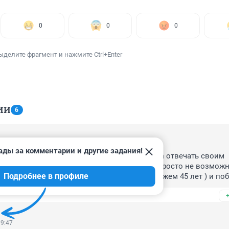
0
0
0
ыделите фрагмент и нажмите Ctrl+Enter
ИИ
6
20:51
ады за комментарии и другие задания!
умный ,с мозгами!!!! А то что дорога должна отвечать своим 
о как. ? Там и так никто больше 60 не едет просто не возможно
Подробнее в профиле
ько лет существует . Сам там езжу (со стажжем 45 лет ) и по
 с худых рельс. За эту аварию нужно с дорожной службы день
заны следить и устранять вовремя. Вот когда накажут рублем 
оводителя тогда может быть!!! будут думать
19:47