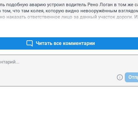
ль подобную аварию устроил водитель Рено Логан в том же с
 в том, что там колея, которую видно невооружённым взглядом
но наказать ответственное лицо за данный участок дороги. И
то есть варианты? А ещё интересно сколько в этом году сэко
тв за счёт не уборки дорог, при малоснежной зиме? Только, е
есть небольшое оправдание. Имущество и здоровье горожан эт
Читать все комментарии
Отп