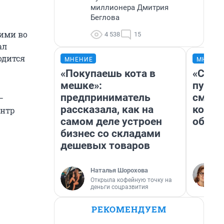
миллионера Дмитрия
Беглова
шими во
4 538
15
ал
одится
МНЕНИЕ
МНЕНИ
«Покупаешь кота в
«Спут
мешке»:
пургу»
предприниматель
смерт
–
рассказала, как на
котор
ентр
самом деле устроен
обнар
бизнес со складами
дешевых товаров
Наталья Шорохова
Открыла кофейную точку на
деньги соцразвития
РЕКОМЕНДУЕМ