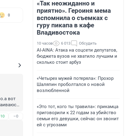
«Так неожиданно и
приятно». Героиня мема
0
вспомнила о съемках с
гуру пикапа в кафе
Владивостока
10 часов
6 013
Обсудить
AI-AINA: Атака на соцсети депутатов,
бюджета вузов не хватило лучшим и
сколько стоит арбуз
«Четырех мужей потеряла»: Прохор
Шаляпин проболтался о новой
возлюбленной
.а вот 
баиваюсь 
«Это тот, кого ты травила»: прикамца
ги 
приговорили к 22 годам за убийство
+10
–0
семьи его девушки, сейчас он звонит
ей с угрозами