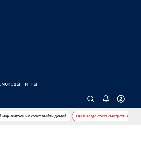
ОМОКОДЫ
ИГРЫ
й мэр-взяточник хочет выйти домой
Где и когда стоит смотреть звездоп