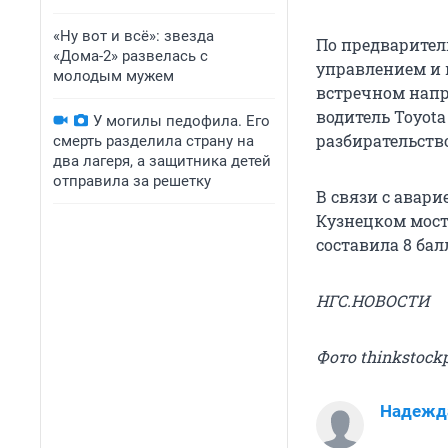
«Ну вот и всё»: звезда
По предварител
«Дома-2» развелась с
управлением и 
молодым мужем
встречном напр
водитель Toyot
У могилы педофила. Его
разбирательств
смерть разделила страну на
два лагеря, а защитника детей
отправила за решетку
В связи с авари
Кузнецком мост
составила 8 бал
НГС.НОВОСТИ
Фото thinkstock
Надежд