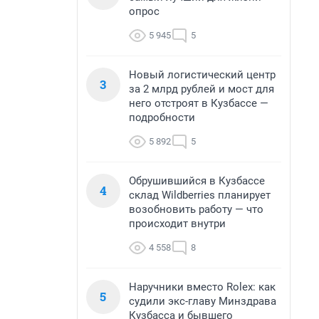
опрос
5 945
5
Новый логистический центр
3
за 2 млрд рублей и мост для
него отстроят в Кузбассе —
подробности
5 892
5
Обрушившийся в Кузбассе
4
склад Wildberries планирует
возобновить работу — что
происходит внутри
4 558
8
Наручники вместо Rolex: как
5
судили экс-главу Минздрава
Кузбасса и бывшего