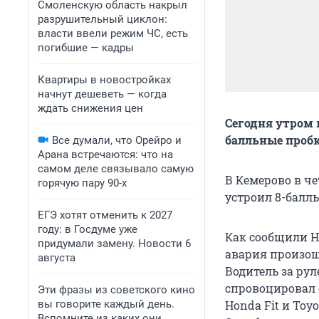
Смоленскую область накрыл
разрушительный циклон:
власти ввели режим ЧС, есть
погибшие — кадры
Квартиры в новостройках
начнут дешеветь — когда
ждать снижения цен
Сегодня утром в
балльные пробк
Все думали, что Орейро и
Арана встречаются: что на
самом деле связывало самую
В Кемерово в чет
горячую пару 90-х
устроил 8-балль
ЕГЭ хотят отменить к 2027
году: в Госдуме уже
Как сообщили Н
придумали замену. Новости 6
авария произошл
августа
Водитель за рул
спровоцировал с
Эти фразы из советского кино
вы говорите каждый день.
Honda Fit и Toy
Вспомните из каких они