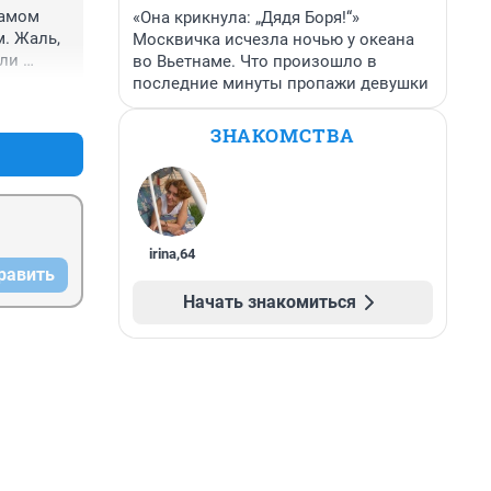
амом 
«Она крикнула: „Дядя Боря!“»
. Жаль, 
Москвичка исчезла ночью у океана
ли 
во Вьетнаме. Что произошло в
номлено 
последние минуты пропажи девушки
+11
–0
сли 
о их 
ЗНАКОМСТВА
irina
,
64
равить
Начать знакомиться