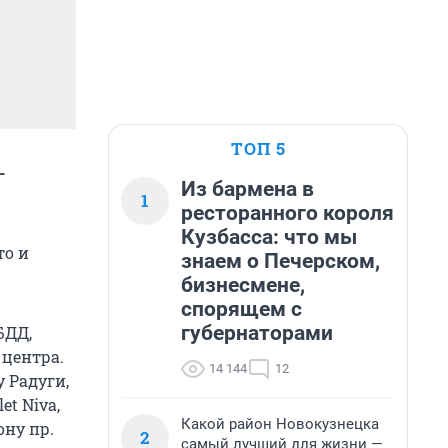
ТОП 5
-
Из бармена в
1
ресторанного короля
Кузбасса: что мы
то и
знаем о Печерском,
бизнесмене,
спорящем с
губернаторами
БДД,
 центра.
14 144
12
у Радуги,
t Niva,
Какой район Новокузнецка
ону пр.
2
самый лучший для жизни —