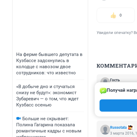
0
Увидели опечатку? В
На ферме бывшего депутата в
Кузбассе задохнулись в
КОММЕНТАР
колодце с навозом двое
сотрудников: что известно
Гость
3 марта 2016, 
«В добыче дно и стучаться
Получай нагр
снизу не будут»: экономист
НЕТ. Какой ты за
Зубаревич — о том, что ждет
требованием . эт
Кузбасс осенью
колея уже нескол
.выкидывает как
взыскивать. Обя
Больше не скрывает:
конкретного рук
Полина Гагарина показала
Russotata
романтичные кадры с новым
3 марта 2016, 