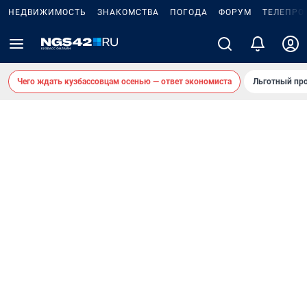
НЕДВИЖИМОСТЬ
ЗНАКОМСТВА
ПОГОДА
ФОРУМ
ТЕЛЕПРО
Чего ждать кузбассовцам осенью — ответ экономиста
Льготный про