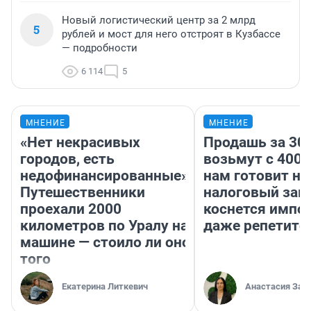
Новый логистический центр за 2 млрд
5
рублей и мост для него отстроят в Кузбассе
— подробности
6 114
5
МНЕНИЕ
МНЕНИЕ
«Нет некрасивых
Продашь за 300
городов, есть
возьмут с 4000
недофинансированные».
нам готовит н
Путешественники
налоговый зако
проехали 2000
коснется импор
километров по Уралу на
даже репетито
машине — стоило ли оно
того
Екатерина Литкевич
Анастасия Зав