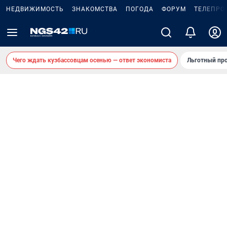
НЕДВИЖИМОСТЬ
ЗНАКОМСТВА
ПОГОДА
ФОРУМ
ТЕЛЕПРО
Чего ждать кузбассовцам осенью — ответ экономиста
Льготный про