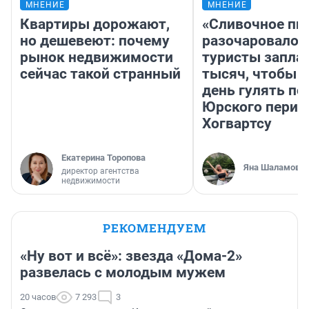
МНЕНИЕ
МНЕНИЕ
Квартиры дорожают,
«Сливочное пи
но дешевеют: почему
разочаровало»
рынок недвижимости
туристы запла
сейчас такой странный
тысяч, чтобы 
день гулять по
Юрского перио
Хогвартсу
Екатерина Торопова
Яна Шаламова
директор агентства
недвижимости
РЕКОМЕНДУЕМ
«Ну вот и всё»: звезда «Дома-2»
развелась с молодым мужем
20 часов
7 293
3