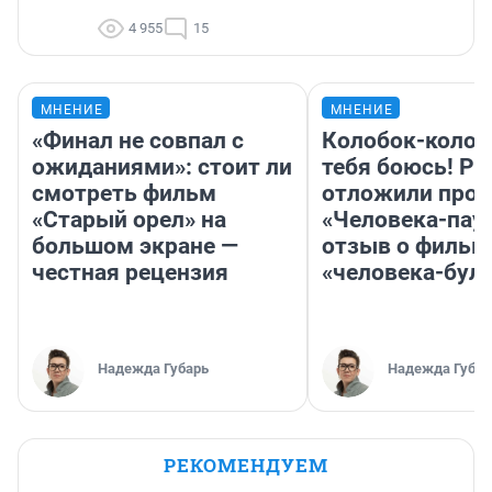
4 955
15
МНЕНИЕ
МНЕНИЕ
«Финал не совпал с
Колобок-колобо
ожиданиями»: стоит ли
тебя боюсь! Ра
смотреть фильм
отложили прок
«Старый орел» на
«Человека-пау
большом экране —
отзыв о фильм
честная рецензия
«человека-бул
Надежда Губарь
Надежда Губар
РЕКОМЕНДУЕМ